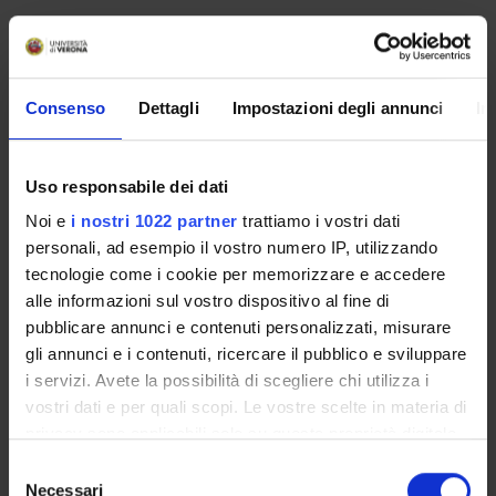
DIGITAL HUMANITIES
- J. M. Lucía Megías, Elogio del texto digital: claves para
interpretar el nuevo paradigma Madrid 2012.
Consenso
Dettagli
Impostazioni degli annunci
In
TESTI CONSIGLIATI SUL DON CHISCIOTTE
- D. Pennac, Come un romanzo, Feltrinelli (per introdurre il
Don Quijote)
Uso responsabile dei dati
- (facoltativo): Anthony Close, Guía esencial del Quijote,
Noi e
i nostri 1022 partner
trattiamo i vostri dati
Madrid, Visor, 2019
personali, ad esempio il vostro numero IP, utilizzando
- Edizione elettronica con utili commenti e note: Miguel de
tecnologie come i cookie per memorizzare e accedere
Cervantes, El ingenioso Hidalgo Don Quijote de la Mancha, ed.
alle informazioni sul vostro dispositivo al fine di
F. Rico. Madrid: Centro Virtual Cervantes, 1997.
pubblicare annunci e contenuti personalizzati, misurare
http://cvc.cervantes.es/literatura/clasicos/quijote
gli annunci e i contenuti, ricercare il pubblico e sviluppare
-Traduzione italiana: Cervantes, Don Chisciotte della Mancha,
i servizi. Avete la possibilità di scegliere chi utilizza i
introd. de Alessandra Riccio, cura e trad. di Barbara Troiano e
vostri dati e per quali scopi. Le vostre scelte in materia di
Giorgio di Dio, Roma Newton Compton, € 3.90.
privacy sono applicabili solo su questa proprietà digitale
in cui avete effettuato le vostre scelte. È possibile
Testi di riferimento
S
modificare o revocare il proprio consenso in qualsiasi
Necessari
e