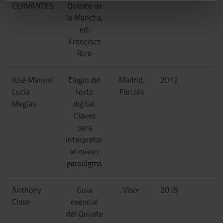
informazioni sul modo in cui utilizzi il nostro sito con i
CERVANTES
Quijote de
nostri partner che si occupano di analisi dei dati web,
la Mancha,
pubblicità e social media, i quali potrebbero combinarle
ed.
con altre informazioni che hai fornito loro o che hanno
Francisco
raccolto dal tuo utilizzo dei loro servizi.
Rico
José Manuel
Elogio del
Madrid,
2012
Lucía
texto
Fórcola
Megías
digital.
Claves
para
interpretar
el nuevo
paradigma
Anthony
Guia
Visor
2019
Close
esencial
del Quijote