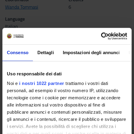
Wanda Tommasi
6
Language
Italian
Scientific Disciplinary Sector (SSD)
M-FIL/06 - HISTORY OF PHILOSOPHY
Consenso
Dettagli
Impostazioni degli annunci
In
Period
Sem. IIA dal Feb 22, 2016 al Apr 24, 2016.
Uso responsabile dei dati
Seminars
0
Noi e
i nostri 1022 partner
trattiamo i vostri dati
personali, ad esempio il vostro numero IP, utilizzando
Learning outcomes
tecnologie come i cookie per memorizzare e accedere
alle informazioni sul vostro dispositivo al fine di
The course aims to read philosophy in the light of the
pubblicare annunci e contenuti personalizzati, misurare
difference to be women / men, from the conviction that
gli annunci e i contenuti, ricercare il pubblico e sviluppare
sexual difference counts for something in what he does mind.
i servizi. Avete la possibilità di scegliere chi utilizza i
The thought of sexual difference is a new and original
vostri dati e per quali scopi. Le vostre scelte in materia di