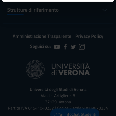
informazioni sul modo in cui utilizzi il nostro sito con i
Strutture di riferimento
nostri partner che si occupano di analisi dei dati web,
pubblicità e social media, i quali potrebbero combinarle
con altre informazioni che hai fornito loro o che hanno
raccolto dal tuo utilizzo dei loro servizi.
Amministrazione Trasparente
Privacy Policy
Seguici su:
Università degli Studi di Verona
Via dell'Artigliere, 8
37129, Verona
Partita IVA 01541040232 | Codice Fiscale 93009870234
InfoChat Studenti