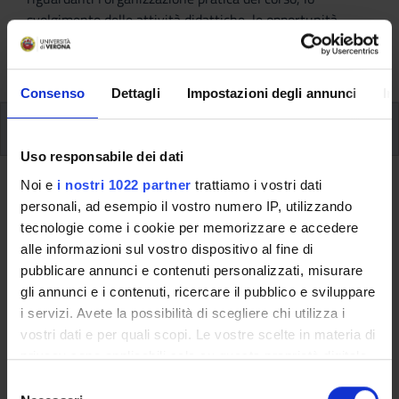
svolgimento delle attività didattiche, le opportunità
formative e i contatti utili durante tutto il percorso di
studi, fino al conseguimento del titolo finale.
Consenso
Dettagli
Impostazioni degli annunci
In
Insegnamenti
Uso responsabile dei dati
Noi e
i nostri 1022 partner
trattiamo i vostri dati
Ritorna al piano didattico
personali, ad esempio il vostro numero IP, utilizzando
tecnologie come i cookie per memorizzare e accedere
Ritorna agli insegnamenti per periodo
alle informazioni sul vostro dispositivo al fine di
pubblicare annunci e contenuti personalizzati, misurare
Forme di vita religiosa nel
gli annunci e i contenuti, ricercare il pubblico e sviluppare
cristianesimo occidentale
i servizi. Avete la possibilità di scegliere chi utilizza i
vostri dati e per quali scopi. Le vostre scelte in materia di
Codice insegnamento
Crediti
privacy sono applicabili solo su questa proprietà digitale
4S007346
6
in cui avete effettuato le vostre scelte. È possibile
S
modificare o revocare il proprio consenso in qualsiasi