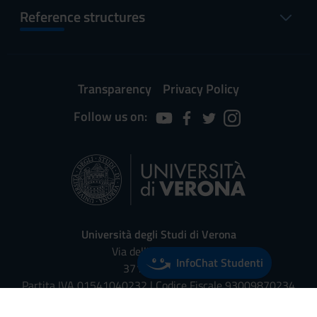
Reference structures
Transparency
Privacy Policy
Follow us on:
Università degli Studi di Verona
Via dell'Artigliere, 8
InfoChat Studenti
37129, Verona
Partita IVA 01541040232 | Codice Fiscale 93009870234