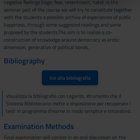
negative feelings (rage, fear, resentment, hate): in the
nostri partner che si occupano di analisi dei dati web,
seminar part of the course we will try to constitute together
pubblicità e social media, i quali potrebbero combinarle
with the students a possible archive of experiences of public
con altre informazioni che hai fornito loro o che hanno
happiness, through some suggested readings and some
raccolto dal tuo utilizzo dei loro servizi.
proposed by the students.The aim is to realize a co-
construction of knowledge around democracy as erotic
dimension, generative of political bonds.
Bibliography
Vai alla bibliografia
Visualizza la bibliografia con Leganto, strumento che il
Sistema Bibliotecario mette a disposizione per recuperare i
testi in programma d'esame in modo semplice e innovativo.
Examination Methods
Final examination will consist in an oral discussion on the