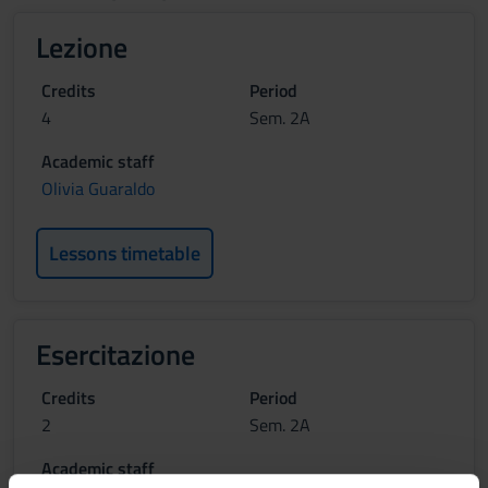
Lezione
Credits
Period
4
Sem. 2A
Academic staff
Olivia Guaraldo
Lessons timetable
Esercitazione
Credits
Period
2
Sem. 2A
Academic staff