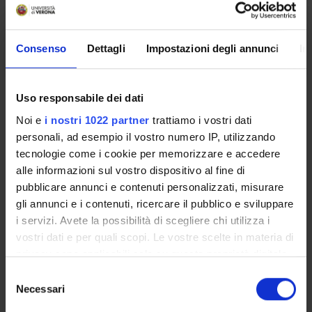
Olivia Guaraldo
Lessons timetable
Consenso
Dettagli
Impostazioni degli annunci
In
Learning outcomes
Uso responsabile dei dati
Noi e
i nostri 1022 partner
trattiamo i vostri dati
Politics and Theories of the Human The course aims at an in-
personali, ad esempio il vostro numero IP, utilizzando
depth analysis - through an analytical readings of texts – of
tecnologie come i cookie per memorizzare e accedere
relevant themes in modern and contemporary political
alle informazioni sul vostro dispositivo al fine di
philosophy. Main focus of the analysis will be the relationship
pubblicare annunci e contenuti personalizzati, misurare
between modes of configuring subjectivity (of thinking the
gli annunci e i contenuti, ricercare il pubblico e sviluppare
subject) and modes of political organization (of thinking the
i servizi. Avete la possibilità di scegliere chi utilizza i
political). This investigation, which is at once political,
vostri dati e per quali scopi. Le vostre scelte in materia di
epistemological and ontological, will put its focus on the
privacy sono applicabili solo su questa proprietà digitale
relationship modern and contemporary philosophy establishes
in cui avete effettuato le vostre scelte. È possibile
between concepts and experiences. Expected results will be: -
S
modificare o revocare il proprio consenso in qualsiasi
capacity to carry out an analytical and critical reading of
Necessari
e
momento dalla Dichiarazione sui cookie o facendo clic
complex philosophical texts; - ability to individually elaborate
l