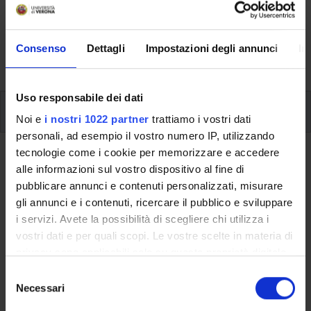
Here you can find information on the organisational
aspects of the Programme, lecture timetables, learning
activities and useful contact details for your time at the
Consenso
Dettagli
Impostazioni degli annunci
In
University, from enrolment to graduation.
Uso responsabile dei dati
Modules
Noi e
i nostri 1022 partner
trattiamo i vostri dati
personali, ad esempio il vostro numero IP, utilizzando
tecnologie come i cookie per memorizzare e accedere
Back to the study plan
alle informazioni sul vostro dispositivo al fine di
Final examination (It will be
pubblicare annunci e contenuti personalizzati, misurare
gli annunci e i contenuti, ricercare il pubblico e sviluppare
activated in the A.Y. 2013/2014)
i servizi. Avete la possibilità di scegliere chi utilizza i
vostri dati e per quali scopi. Le vostre scelte in materia di
Teaching code
Credits
privacy sono applicabili solo su questa proprietà digitale
4S02245
24
in cui avete effettuato le vostre scelte. È possibile
S
Scientific Disciplinary Sector (SSD)
modificare o revocare il proprio consenso in qualsiasi
Necessari
e
- - -
momento dalla Dichiarazione sui cookie o facendo clic
l