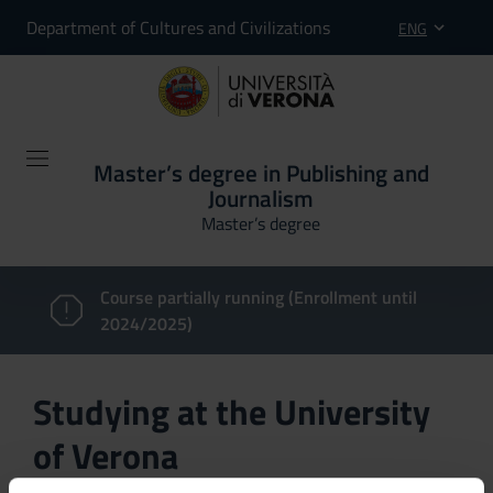
Department of Cultures and Civilizations
ENG
Master’s degree in Publishing and
Journalism
Master’s degree
Course partially running (Enrollment until
2024/2025)
Studying at the University
of Verona