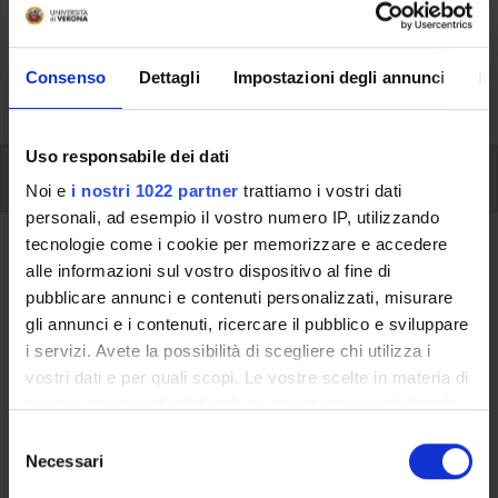
Here you can find information on the organisational
aspects of the Programme, lecture timetables, learning
activities and useful contact details for your time at the
Consenso
Dettagli
Impostazioni degli annunci
In
University, from enrolment to graduation.
Uso responsabile dei dati
Modules
Noi e
i nostri 1022 partner
trattiamo i vostri dati
personali, ad esempio il vostro numero IP, utilizzando
tecnologie come i cookie per memorizzare e accedere
Back to the study plan
alle informazioni sul vostro dispositivo al fine di
Russian for publishing (It will be
pubblicare annunci e contenuti personalizzati, misurare
gli annunci e i contenuti, ricercare il pubblico e sviluppare
activated in the A.Y. 2016/2017)
i servizi. Avete la possibilità di scegliere chi utilizza i
vostri dati e per quali scopi. Le vostre scelte in materia di
Teaching code
Credits
privacy sono applicabili solo su questa proprietà digitale
4S02886
6
in cui avete effettuato le vostre scelte. È possibile
S
Scientific Disciplinary Sector (SSD)
modificare o revocare il proprio consenso in qualsiasi
Necessari
e
L-LIN/21 - SLAVISTICA
momento dalla Dichiarazione sui cookie o facendo clic
l