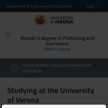
Department of Cultures and Civilizations
ENG
Master’s degree in Publishing and
Journalism
Master’s degree
Course partially running (Enrollment until
2024/2025)
Studying at the University
of Verona