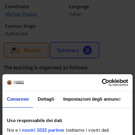
Coordinator
Language
Michele Pasqua
Italian
Courses Single
Authorized
Moodle
Seminars
0
The teaching is organized as follows:
FIRST PART (I)
Credits
Period
Consenso
Dettagli
Impostazioni degli annunci
In
6
CuCi 2 A, CuCi 2 B
Academic staff
Uso responsabile dei dati
Marco Oliani
Noi e
i nostri 1022 partner
trattiamo i vostri dati