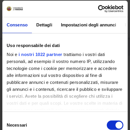
Here you can find information on the organisational
aspects of the Programme, lecture timetables, learning
activities and useful contact details for your time at the
University, from enrolment to graduation.
Consenso
Dettagli
Impostazioni degli annunci
In
Modules
Uso responsabile dei dati
Noi e
i nostri 1022 partner
trattiamo i vostri dati
personali, ad esempio il vostro numero IP, utilizzando
Back to the study plan
tecnologie come i cookie per memorizzare e accedere
alle informazioni sul vostro dispositivo al fine di
Back to the modules per semester
pubblicare annunci e contenuti personalizzati, misurare
gli annunci e i contenuti, ricercare il pubblico e sviluppare
German for publishing
i servizi. Avete la possibilità di scegliere chi utilizza i
vostri dati e per quali scopi. Le vostre scelte in materia di
Teaching code
Credits
privacy sono applicabili solo su questa proprietà digitale
4S02885
6
in cui avete effettuato le vostre scelte. È possibile
S
modificare o revocare il proprio consenso in qualsiasi
Necessari
e
The course is given by
History of the German Language