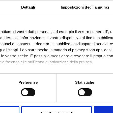
em
Dettagli
Impostazioni degli annunci
he agri-food marketing
nd collective brand
he agri-food system
tification
rattiamo i vostri dati personali, ad esempio il vostro numero IP, 
gional marketing
dere alle informazioni sul vostro dispositivo al fine di pubblica
ricultural production
nunci e i contenuti, ricercare il pubblico e sviluppare i servizi. A
nd of agricultural products
r quali scopi. Le vostre scelte in materia di privacy sono applicabi
e formation
to le vostre scelte. È possibile modificare o revocare il proprio 
 the organization of the market
 o facendo clic sull'icona di attivazione della privacy.
mo anche:
inovi P. (2014), ECONOMICS, GOVERNANCE, AND POLITICS IN THE
oni sulla tua posizione geografica, con un'approssimazione di qu
Preferenze
Statistiche
spositivo, scansionandolo attivamente alla ricerca di caratteristich
 Methods
aborati i tuoi dati personali e imposta le tue preferenze nella
s
lezioni, è prevista una prova scritta finale uguale per tutti gli stu
consenso in qualsiasi momento dalla Dichiarazione sui cookie.
ale sarà articolata in domande aperte e riguarderà tutti gli argoment