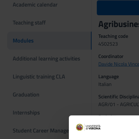
Academic calendar
Agribusin
Teaching staff
Teaching code
Modules
4S02523
Coordinator
Additional learning activities
Davide Nicola Vinc
Linguistic training CLA
Language
Italian
Graduation
Scientific Discipli
AGR/01 - AGRICU
Internships
Period
primo semestre dal
Student Career Management
Program