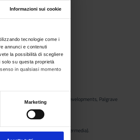
Informazioni sui cookie
utilizzando tecnologie come i
re annunci e contenuti
vete la possibilità di scegliere
li solo su questa proprietà
consenso in qualsiasi momento
 WINE MARKET European Union Developments, Palgrave
alche metro,
Marketing
e specifiche (impronte
ezione dettagli
. Puoi
denti (non è prevista una prova intermedia).
i trattati durante le lezioni.