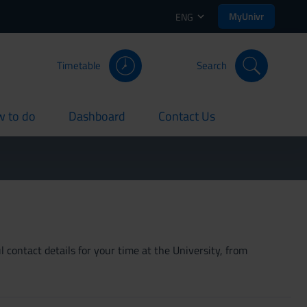
MyUnivr
ENG
Timetable
Search
 to do
Dashboard
Contact Us
rent
current
current
 contact details for your time at the University, from