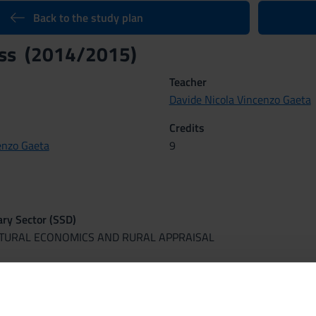
Back to the study plan
ess (2014/2015)
Teacher
Davide Nicola Vincenzo Gaeta
Credits
enzo Gaeta
9
nary Sector (SSD)
LTURAL ECONOMICS AND RURAL APPRAISAL
 Sep 15, 2014 al Jan 9, 2015.