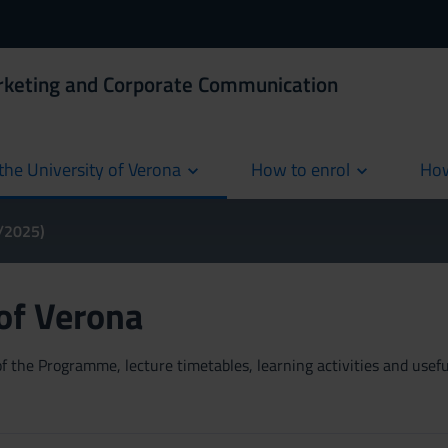
rketing and Corporate Communication
the University of Verona
How to enrol
How
cur
4/2025)
 of Verona
 the Programme, lecture timetables, learning activities and useful