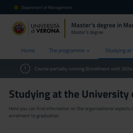
Department of Management
Master’s degree in Ma
Master’s degree
Home
The programme
Studying at 
current
Course partially running (Enrollment until 202
Studying at the University
Here you can find information on the organisational aspects of
enrolment to graduation.