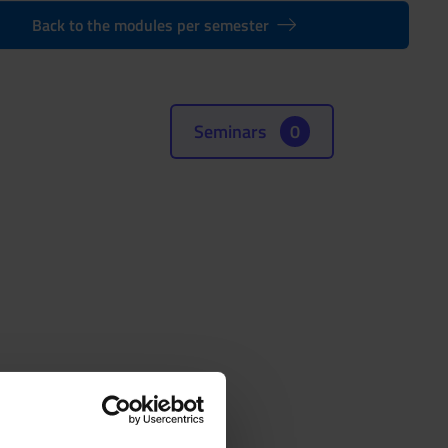
Back to the modules per semester
Seminars
0