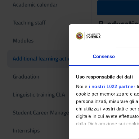
Academic calendar
B-educatio
Teaching staff
Teaching code
Modules
4S013261
The course is give
Consenso
Additional learning activities
Graduation
Uso responsabile dei dati
Noi e
i nostri 1022 partner
t
Linguistic training CLA
cookie per memorizzare e acce
personalizzati, misurare gli an
chi utilizza i vostri dati e pe
Student Career Management
digitale in cui avete effettua
dalla Dichiarazione sui cookie
Internships
Con il tuo consenso, vorrem