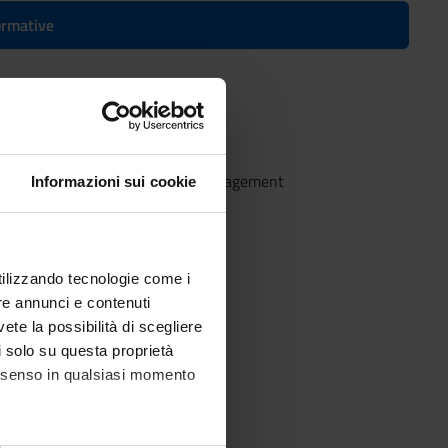
formative
 Business Administration and Management
Informazioni sui cookie
utilizzando tecnologie come i
re annunci e contenuti
vete la possibilità di scegliere
li solo su questa proprietà
consenso in qualsiasi momento