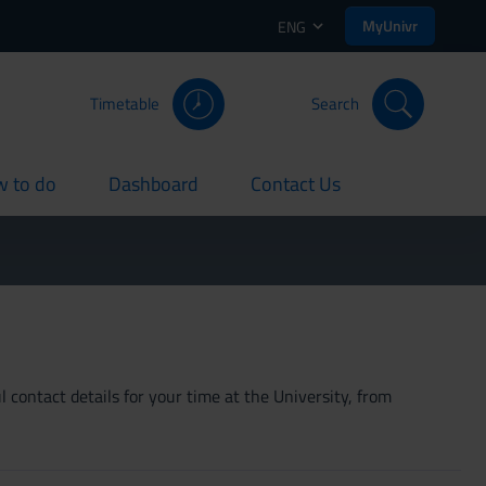
MyUnivr
ENG
Timetable
Search
 to do
Dashboard
Contact Us
rent
current
current
 contact details for your time at the University, from