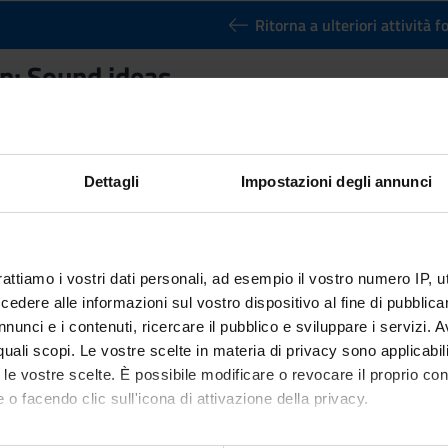
Ritorna a ulteriori attività 
n: Sound ideas
Credits
2
n by
B-education: Sound ideas
(2024/2025) - Bachelors' degree in
Dettagli
Impostazioni degli annunci
rattiamo i vostri dati personali, ad esempio il vostro numero IP, 
dere alle informazioni sul vostro dispositivo al fine di pubblica
nunci e i contenuti, ricercare il pubblico e sviluppare i servizi. A
r quali scopi. Le vostre scelte in materia di privacy sono applicabi
to le vostre scelte. È possibile modificare o revocare il proprio 
 o facendo clic sull'icona di attivazione della privacy.
mo anche: