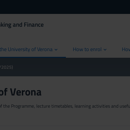
king and Finance
the University of Verona
How to enrol
How
cur
4/2025)
 of Verona
 the Programme, lecture timetables, learning activities and useful