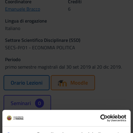
Coordinatore
Crediti
Emanuele Bracco
6
Lingua di erogazione
Italiano
Settore Scientifico Disciplinare (SSD)
SECS-P/01 - ECONOMIA POLITICA
Periodo
primo semestre magistrali dal 30 set 2019 al 20 dic 2019.
Orario Lezioni
Moodle
Seminari
0
Obiettivi formativi
Obiettivo del corso è fornire agli studenti un'approfondita