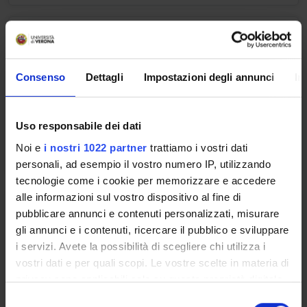
Laboratorio Metodologie di
Microbiologia [2° turno]
Consenso
Dettagli
Impostazioni degli annunci
In
Credits
Period
2
II sem.
Academic staff
Uso responsabile dei dati
Silvia Lampis
Noi e
i nostri 1022 partner
trattiamo i vostri dati
personali, ad esempio il vostro numero IP, utilizzando
tecnologie come i cookie per memorizzare e accedere
alle informazioni sul vostro dispositivo al fine di
Laboratorio Metodologie di
pubblicare annunci e contenuti personalizzati, misurare
Genetica [1° turno]
gli annunci e i contenuti, ricercare il pubblico e sviluppare
i servizi. Avete la possibilità di scegliere chi utilizza i
Credits
Period
vostri dati e per quali scopi. Le vostre scelte in materia di
2
II sem.
privacy sono applicabili solo su questa proprietà digitale
Academic staff
in cui avete effettuato le vostre scelte. È possibile
S