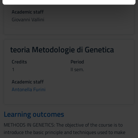
informazioni sul modo in cui utilizzi il nostro sito con i
Academic staff
nostri partner che si occupano di analisi dei dati web,
Giovanni Vallini
pubblicità e social media, i quali potrebbero combinarle
con altre informazioni che hai fornito loro o che hanno
raccolto dal tuo utilizzo dei loro servizi.
teoria Metodologie di Genetica
Credits
Period
1
II sem.
Academic staff
Antonella Furini
Learning outcomes
METHODS IN GENETICS: The objective of the course is to
introduce the basic principle and techniques used to make