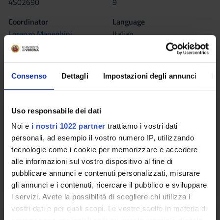
4S02690
9
Coordinator
Language
Lorenzo Meneghini
Italian
Moodle
Seminars
0
Consenso
Dettagli
Impostazioni degli annunci
In
The teaching is organized as follows:
MATEMATICA
Uso responsabile dei dati
Noi e
i nostri 1022 partner
trattiamo i vostri dati
Credits
Period
personali, ad esempio il vostro numero IP, utilizzando
6
I sem.
tecnologie come i cookie per memorizzare e accedere
alle informazioni sul vostro dispositivo al fine di
Academic staff
pubblicare annunci e contenuti personalizzati, misurare
Lorenzo Meneghini
gli annunci e i contenuti, ricercare il pubblico e sviluppare
i servizi. Avete la possibilità di scegliere chi utilizza i
vostri dati e per quali scopi. Le vostre scelte in materia di