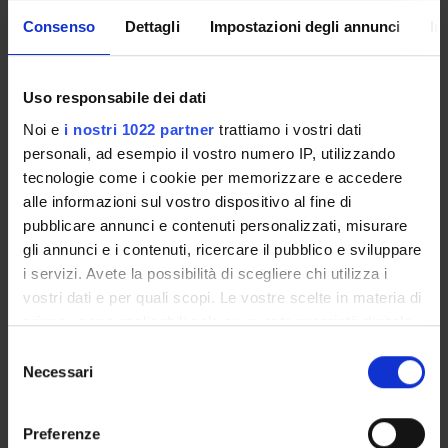
Population dynamic: biotic potential and environmental
resistance. relationship between insects and other organisms:
Consenso
Dettagli
Impostazioni degli annunci
In
viruses and phytoplasmas transmission. Insect: Classification,
biology, damage and control of the main grapevine pests (e.g.
moths, phylloxera, leafhoppers, scales and thrips). Grape’s
Uso responsabile dei dati
minor pests.
Noi e
i nostri 1022 partner
trattiamo i vostri dati
------------------------
personali, ad esempio il vostro numero IP, utilizzando
MM: PATOLOGIA
tecnologie come i cookie per memorizzare e accedere
------------------------
alle informazioni sul vostro dispositivo al fine di
PARTE GENERALE Introduzione alla patologia vegetale
pubblicare annunci e contenuti personalizzati, misurare
Evoluzione delle conoscenze in patologia vegetale, interesse
gli annunci e i contenuti, ricercare il pubblico e sviluppare
scientifico e importanza economica delle malattie.
i servizi. Avete la possibilità di scegliere chi utilizza i
Terminologia fitopatologica: concetto di malattia, ospite e
vostri dati e per quali scopi. Le vostre scelte in materia di
patogeno, infezione. Sintomi e segni, locali e sistemici.
privacy sono applicabili solo su questa proprietà digitale
Suscettibilità, resistenza, tolleranza. Relazioni nutrizionali:
in cui avete effettuato le vostre scelte. È possibile
S
saprofiti, parassiti, (obbligati e facoltativi) simbionti.
modificare o revocare il proprio consenso in qualsiasi
Necessari
e
Classificazione delle malattie Criterio eziologico:
momento dalla Dichiarazione sui cookie o facendo clic
l
Presentazione delle principali classi di patogeni vegetali. Cenni
sull'icona di attivazione della privacy.
e
di epidemiologia (triangolo della malattia, condizioni
Preferenze
z