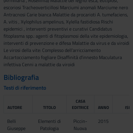
(Armillaria , Rosellinia) Malattie del legno: esca, eutipiosi,
escoriosi Tracheoverticillosi Marciumi anomali Marciume nero
Antracnosi Carie bianca Malattie da procarioti A. tumefaciens,
A. vitis , Xylophilus ampelinus, Xylella fastidiosa Rischi
epidemici , interventi preventivi e curativi Candidatus
fitoplasma spp.: agenti di fitoplasmosi della vite epidemiologia,
interventi di prevenzione e difesa Malattie da virus e da viroidi
Le virosi della vite: Complesso dell’arricciamento
Accartocciamento fogliare Disaffinità d’innesto Maculatura
infettiva Cenni a malattie da viroidi
Bibliografia
Testi di riferimento
CASA
AUTORE
TITOLO
EDITRICE
ANNO
ISB
Belli
Elementi di
Piccin-
2015
Giuseppe
Patologia
Nuova