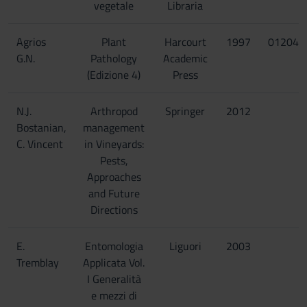
vegetale
Libraria
Agrios
Plant
Harcourt
1997
012044
G.N.
Pathology
Academic
(Edizione 4)
Press
N.J.
Arthropod
Springer
2012
Bostanian,
management
C. Vincent
in Vineyards:
Pests,
Approaches
and Future
Directions
E.
Entomologia
Liguori
2003
Tremblay
Applicata Vol.
I Generalità
e mezzi di