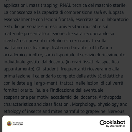
applicazioni, mass trapping, RNAi, tecnica del maschio sterile.
La conoscenza e la capacità di comprensione sarà sviluppata
essenzialmente con lezioni frontali, esercitazioni di laboratorio
e studio personale sui testi universitari indicati e sul
materiale presentato a lezione che sarà recuperabile su
riviste/testi presenti in Biblioteca e/o caricato sulla
piattaforma e-learning di Ateneo Durante tutto l’anno
accademico, inoltre, sarà disponibile il servizio di ricevimento
individuale gestito dal docente (in orari fissati da specifico
appuntamento). Gli studenti frequentanti riceveranno alla
prima lezione il calendario completo delle attività didattiche
con le date e gli argo-menti trattati nelle lezioni di cui verrà
fornito l’orario, l’aula e l’indicazione dell’eventuale
sospensione per motivi accademici del docente. Arthropods
characteristics and classification . Morphology, physiology and
ethology of insects and mites harmful to grapevine. Nervous,
digestive, respiratory, circulatory, reproductive, excretory and
endocrine systems. Reproduction and cycle development.