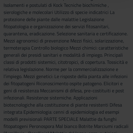
con altre informazioni che hai fornito loro o che hanno
Isolamenti e postulati di Kock Tecniche biochimiche ,
raccolto dal tuo utilizzo dei loro servizi.
sierologiche e molecolari Utilizzo di specie indicatrici La
protezione delle piante dalle malattie Legislazione
fitopatologia e organizzazione dei servizi fitosanitari,
quarantena, eradicazione. Selezione sanitaria e certificazione.
Mezzi agronomici di prevenzione Mezzi fisici, solarizzazione,
termoterapia Controllo biologico Mezzi chimici: caratteristiche
generali dei presidi sanitari e modalità di impiego. Principali
classi di prodotti sistemici, citotropici, di copertura. Tossicità e
relativa legislazione. Norme per la commercializzazione e
l’impiego. Mezzi genetici: Le risposte della pianta alle infezioni
dei fitopatogeni Riconoscimento ospite patogeno. Elicitori e
geni di resistenza Meccanismi di difesa, pre-costituiti e post
infezionali. Resistenze sistemiche. Applicazioni
biotecnologiche alla costituzione di piante resistenti Difesa
integrata Epidemiologia: cenni di epidemiologia ed esempi
modelli previsionali PARTE SPECIALE Malattie da funghi
fitopatogeni Peronospora Mal bianco Botrite Marciumi radicali