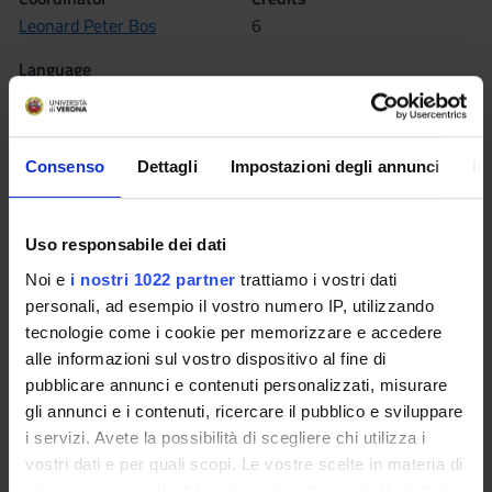
Leonard Peter Bos
6
Language
English
Scientific Disciplinary Sector (SSD)
MAT/08 - NUMERICAL ANALYSIS
Consenso
Dettagli
Impostazioni degli annunci
In
Period
II sem. dal Mar 1, 2017 al Jun 9, 2017.
Uso responsabile dei dati
Noi e
i nostri 1022 partner
trattiamo i vostri dati
Seminars
0
personali, ad esempio il vostro numero IP, utilizzando
tecnologie come i cookie per memorizzare e accedere
Learning outcomes
alle informazioni sul vostro dispositivo al fine di
pubblicare annunci e contenuti personalizzati, misurare
The purpose of this course is to study the fundamentals of
gli annunci e i contenuti, ricercare il pubblico e sviluppare
Splines and Multivariate Interpolation with applications and
i servizi. Avete la possibilità di scegliere chi utilizza i
examples implemented in Matlab.
vostri dati e per quali scopi. Le vostre scelte in materia di
privacy sono applicabili solo su questa proprietà digitale