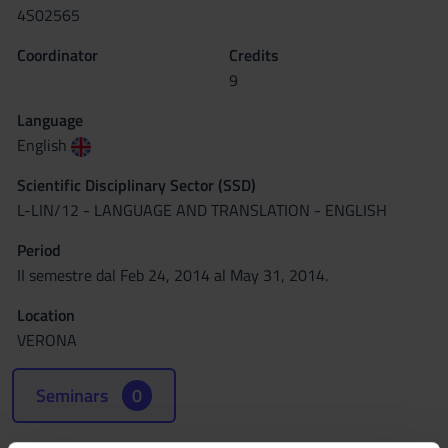
4S02565
Coordinator
Credits
9
Language
English
Scientific Disciplinary Sector (SSD)
L-LIN/12 - LANGUAGE AND TRANSLATION - ENGLISH
Period
II semestre dal Feb 24, 2014 al May 31, 2014.
Location
VERONA
Seminars
0