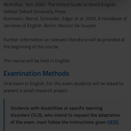
nostri partner che si occupano di analisi dei dati web,
McArthur, Tom. 2002. The Oxford Guide to World English.
pubblicità e social media, i quali potrebbero combinarle
Oxford: Oxford University Press.
con altre informazioni che hai fornito loro o che hanno
Kortmann, Bernd, Schneider, Edgar et al. 2005. A Handbook of
raccolto dal tuo utilizzo dei loro servizi.
Varieties of English. Berlin: Mouton De Gruyter.
Further information on relevant literature will be provided at
the beginning of the course.
The course will be held in English.
Examination Methods
Oral exam in English. For the exam students will be asked to
present a small research project.
Students with disabilities or specific learning
disorders (SLD), who intend to request the adaptation
of the exam, must follow the instructions given
HERE