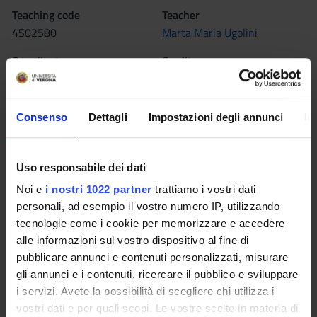
Teaching code
Teacher
4S02580
Marta Maria Ugolini
Coordinator
Credits
Marta Maria Ugolini
9
Language
Consenso
Dettagli
Impostazioni degli annunci
In
Italian
Scientific Disciplinary Sector (SSD)
Uso responsabile dei dati
SECS-P/08 - MANAGEMENT
Noi e
i nostri 1022 partner
trattiamo i vostri dati
Period
personali, ad esempio il vostro numero IP, utilizzando
I semestre dal Oct 1, 2013 al Jan 11, 2014.
tecnologie come i cookie per memorizzare e accedere
alle informazioni sul vostro dispositivo al fine di
Location
pubblicare annunci e contenuti personalizzati, misurare
VERONA
gli annunci e i contenuti, ricercare il pubblico e sviluppare
i servizi. Avete la possibilità di scegliere chi utilizza i
Seminars
0
vostri dati e per quali scopi. Le vostre scelte in materia di