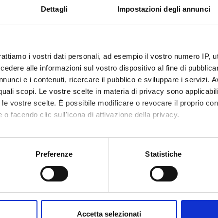
Dettagli
Impostazioni degli annunci
GIA CLINICA, SEMEIOTICA MEDICA E CHIRURGICA
rattiamo i vostri dati personali, ad esempio il vostro numero IP, 
dere alle informazioni sul vostro dispositivo al fine di pubblica
nunci e i contenuti, ricercare il pubblico e sviluppare i servizi. A
r quali scopi. Le vostre scelte in materia di privacy sono applicabi
to le vostre scelte. È possibile modificare o revocare il proprio 
 PRATICA DI SEMEIOTICA, DI MEDICINA DI LABORATORIO
 o facendo clic sull'icona di attivazione della privacy.
mo anche:
oni sulla tua posizione geografica, con un'approssimazione di qu
Preferenze
Statistiche
A CLINICA - MEDICINA DI LABORATORIO
spositivo, scansionandolo attivamente alla ricerca di caratteristich
aborati i tuoi dati personali e imposta le tue preferenze nella
s
consenso in qualsiasi momento dalla Dichiarazione sui cookie.
Accetta selezionati