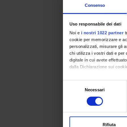
-------
Consenso
Uso responsabile dei dati
Module: METODOLO
Noi e
i nostri 1022 partner
t
-------
cookie per memorizzare e acce
personalizzati, misurare gli an
chi utilizza i vostri dati e pe
digitale in cui avete effettua
Module: DIDATTICA
dalla Dichiarazione sui cookie
-------
Con il tuo consenso, vorrem
S
Program
raccogliere informazi
Necessari
e
Module: BIOCHIMIC
Identificare il tuo di
l
-------
digitali).
e
Approfondisci come vengono el
z
modificare o ritirare il tuo 
i
o
Rifiuta