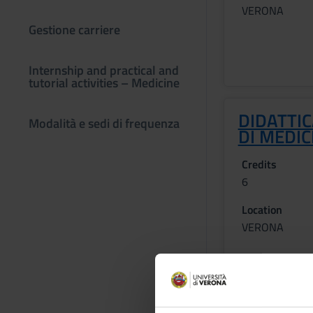
VERONA
Gestione carriere
Internship and practical and
tutorial activities – Medicine
DIDATTIC
Modalità e sedi di frequenza
DI MEDIC
Credits
6
Location
VERONA
Learning ou
Module: BIOCHIMIC