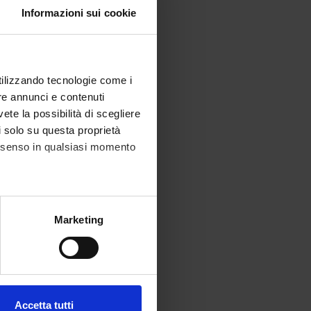
Informazioni sui cookie
utilizzando tecnologie come i
re annunci e contenuti
vete la possibilità di scegliere
li solo su questa proprietà
consenso in qualsiasi momento
alche metro,
Marketing
e specifiche (impronte
ezione dettagli
. Puoi
Accetta tutti