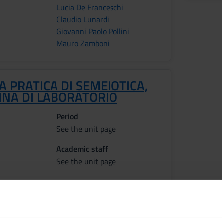
Lucia De Franceschi
Claudio Lunardi
Giovanni Paolo Pollini
Mauro Zamboni
A PRATICA DI SEMEIOTICA,
INA DI LABORATORIO
Period
See the unit page
Academic staff
See the unit page
tcomes
A CLINICA - MEDICINA DI LABORATORIO