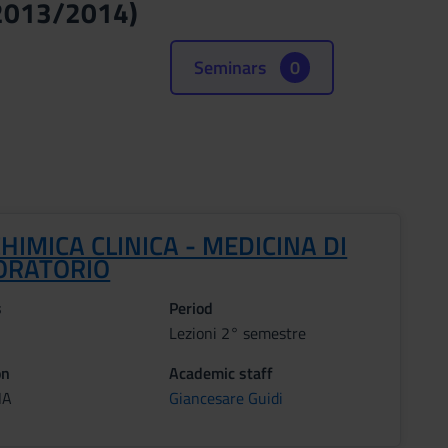
(2013/2014)
Seminars
0
HIMICA CLINICA - MEDICINA DI
ORATORIO
s
Period
Lezioni 2° semestre
on
Academic staff
NA
Giancesare Guidi