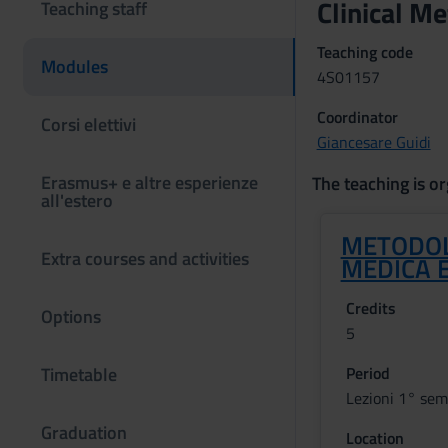
Clinical M
Teaching staff
Teaching code
Modules
4S01157
Coordinator
Corsi elettivi
Giancesare Guidi
Erasmus+ e altre esperienze
The teaching is or
all'estero
METODOLO
Extra courses and activities
MEDICA 
Credits
Options
5
Timetable
Period
Lezioni 1° sem
Graduation
Location