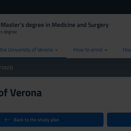
 Master's degree in Medicine and Surgery
's degree
the University of Verona
How to enrol
How
cur
4/2025)
 of Verona
Back to the study plan