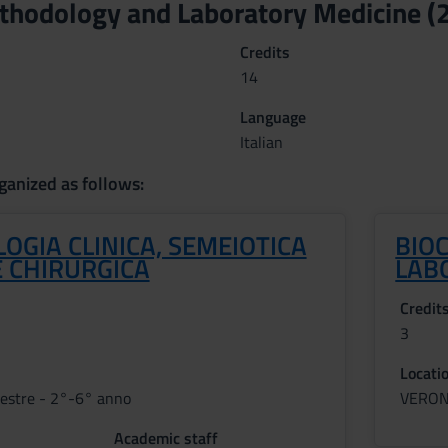
ethodology and Laboratory Medicine 
Credits
14
Language
Italian
ganized as follows:
GIA CLINICA, SEMEIOTICA
BIOC
E CHIRURGICA
LAB
Credit
3
Locati
estre - 2°-6° anno
VERO
Academic staff