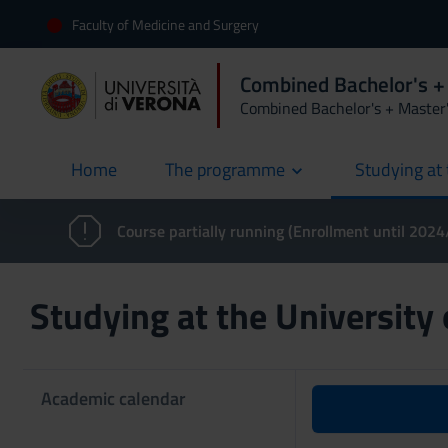
Faculty of Medicine and Surgery
Combined Bachelor's +
Combined Bachelor's + Master
Home
The programme
Studying at 
current
Course partially running (Enrollment until 202
Studying at the University
Academic calendar