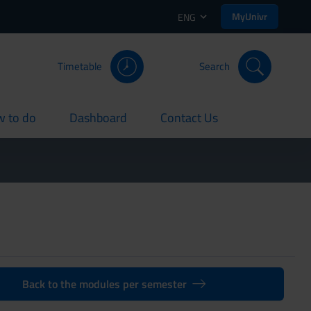
MyUnivr
ENG
Timetable
Search
 to do
Dashboard
Contact Us
rent
current
current
Back to the modules per semester