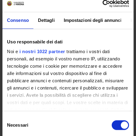
PROFESSIONE MEDICA
Credits
Period
Consenso
Dettagli
Impostazioni degli annunci
In
3
See the unit page
Location
Academic staff
VERONA
See the unit page
Uso responsabile dei dati
Noi e
i nostri 1022 partner
trattiamo i vostri dati
personali, ad esempio il vostro numero IP, utilizzando
Learning outcomes
tecnologie come i cookie per memorizzare e accedere
alle informazioni sul vostro dispositivo al fine di
Module: SCIENZE UMANE
pubblicare annunci e contenuti personalizzati, misurare
-------
gli annunci e i contenuti, ricercare il pubblico e sviluppare
i servizi. Avete la possibilità di scegliere chi utilizza i
vostri dati e per quali scopi. Le vostre scelte in materia di
privacy sono applicabili solo su questa proprietà digitale
Module: BIOETICA
in cui avete effettuato le vostre scelte. È possibile
S
-------
modificare o revocare il proprio consenso in qualsiasi
Necessari
e
momento dalla Dichiarazione sui cookie o facendo clic
l