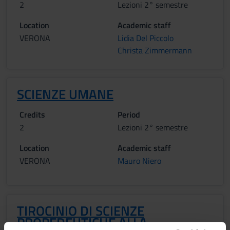
2
Lezioni 2° semestre
Location
Academic staff
VERONA
Lidia Del Piccolo
Christa Zimmermann
SCIENZE UMANE
Credits
Period
2
Lezioni 2° semestre
Location
Academic staff
VERONA
Mauro Niero
TIROCINIO DI SCIENZE
PROPEDEUTICHE ALLA