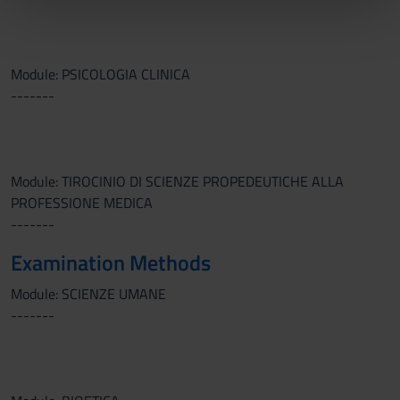
nostri partner che si occupano di analisi dei dati web,
pubblicità e social media, i quali potrebbero combinarle
con altre informazioni che hai fornito loro o che hanno
raccolto dal tuo utilizzo dei loro servizi.
Module: PSICOLOGIA CLINICA
-------
Module: TIROCINIO DI SCIENZE PROPEDEUTICHE ALLA
PROFESSIONE MEDICA
-------
Examination Methods
Module: SCIENZE UMANE
-------