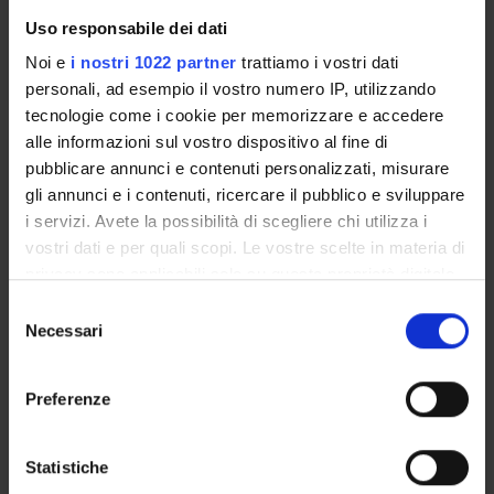
Uso responsabile dei dati
Lessons timetable
Noi e
i nostri 1022 partner
trattiamo i vostri dati
personali, ad esempio il vostro numero IP, utilizzando
tecnologie come i cookie per memorizzare e accedere
alle informazioni sul vostro dispositivo al fine di
Tirocinio pratico-valutativo area
pubblicare annunci e contenuti personalizzati, misurare
medica [Gruppo Prof. Minuz]
gli annunci e i contenuti, ricercare il pubblico e sviluppare
i servizi. Avete la possibilità di scegliere chi utilizza i
Credits
vostri dati e per quali scopi. Le vostre scelte in materia di
7
privacy sono applicabili solo su questa proprietà digitale
in cui avete effettuato le vostre scelte. È possibile
Period
S
modificare o revocare il proprio consenso in qualsiasi
Esercitazioni, Attività pratiche, Tirocini
Necessari
e
momento dalla Dichiarazione sui cookie o facendo clic
professionalizzanti
l
sull'icona di attivazione della privacy.
e
Preferenze
Location
Academic staff
z
VERONA
Pietro Minuz
Con il tuo consenso, vorremmo anche:
i
raccogliere informazioni sulla tua posizione
o
Statistiche
geografica, con un'approssimazione di qualche
n