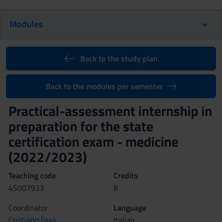
Modules
Back to the study plan
Back to the modules per semester
Practical-assessment internship in
preparation for the state
certification exam - medicine
(2022/2023)
Teaching code
Credits
4S007933
8
Coordinator
Language
Cristiano Fava
Italian