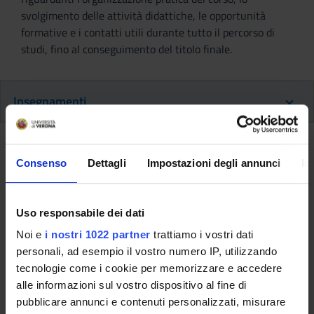
svolgimento delle attività didattiche, le opportunità
formative e i contatti utili durante tutto il percorso di
studi, fino al conseguimento del titolo finale.
Insegnamenti
Ritorna al piano didattico
Consenso
Dettagli
Impostazioni degli annunci
In
Teoria dei grafi (Sarà attivato
nell'A.A. 2021/2022)
Uso responsabile dei dati
Codice insegnamento
Crediti
Noi e
i nostri 1022 partner
trattiamo i vostri dati
4S008915
6
personali, ad esempio il vostro numero IP, utilizzando
tecnologie come i cookie per memorizzare e accedere
Settore Scientifico Disciplinare (SSD)
alle informazioni sul vostro dispositivo al fine di
INF/01 - INFORMATICA
pubblicare annunci e contenuti personalizzati, misurare