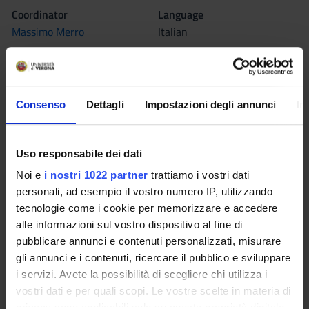
Coordinator
Language
Massimo Merro
Italian
Location
VERONA
Consenso
Dettagli
Impostazioni degli annunci
In
Seminars
0
The teaching is organized as follows:
Uso responsabile dei dati
Noi e
i nostri 1022 partner
trattiamo i vostri dati
LINGUAGGI
personali, ad esempio il vostro numero IP, utilizzando
tecnologie come i cookie per memorizzare e accedere
Credits
Period
alle informazioni sul vostro dispositivo al fine di
6
I semestre
pubblicare annunci e contenuti personalizzati, misurare
gli annunci e i contenuti, ricercare il pubblico e sviluppare
Location
Academic staff
i servizi. Avete la possibilità di scegliere chi utilizza i
VERONA
Massimo Merro
vostri dati e per quali scopi. Le vostre scelte in materia di
privacy sono applicabili solo su questa proprietà digitale