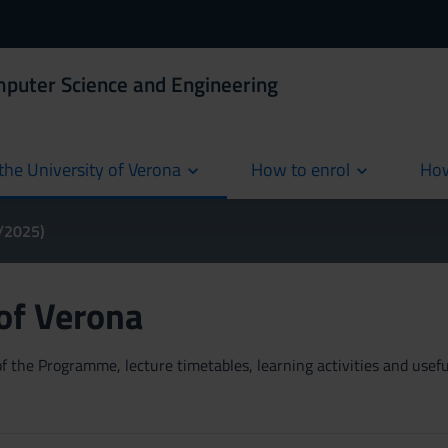
mputer Science and Engineering
the University of Verona
How to enrol
How
cur
4/2025)
 of Verona
 the Programme, lecture timetables, learning activities and useful