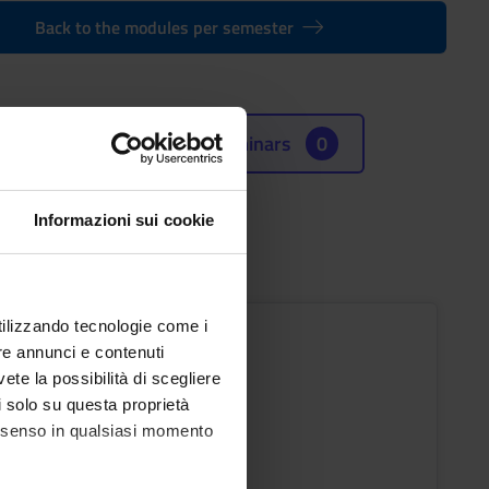
Back to the modules per semester
Seminars
0
Informazioni sui cookie
ICA
utilizzando tecnologie come i
re annunci e contenuti
s
Period
vete la possibilità di scegliere
II sem.
li solo su questa proprietà
consenso in qualsiasi momento
ic staff
 Masini