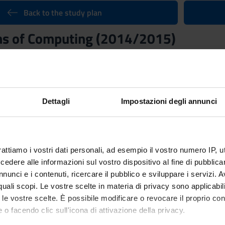
Back to the study plan
ns of Computing (2014/2015)
Credits
12
Language
Dettagli
Impostazioni degli annunci
Italian
ganized as follows:
GI
LOG
rattiamo i vostri dati personali, ad esempio il vostro numero IP, 
dere alle informazioni sul vostro dispositivo al fine di pubblica
Period
Credit
nunci e i contenuti, ricercare il pubblico e sviluppare i servizi. A
I sem.
6
r quali scopi. Le vostre scelte in materia di privacy sono applicabi
to le vostre scelte. È possibile modificare o revocare il proprio 
f
Academ
 o facendo clic sull'icona di attivazione della privacy.
o
Andrea