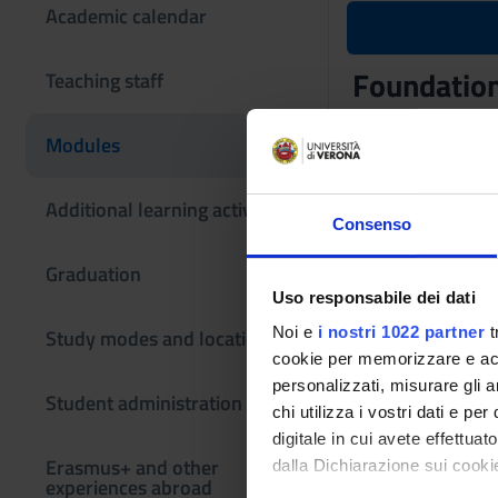
Academic calendar
Foundatio
Teaching staff
Teaching code
Modules
4S02789
Coordinator
Additional learning activities
Consenso
Massimo Merro
Graduation
The teaching is or
Uso responsabile dei dati
LINGUAG
Noi e
i nostri 1022 partner
t
Study modes and locations
cookie per memorizzare e acce
Credits
personalizzati, misurare gli an
Student administration
6
chi utilizza i vostri dati e pe
digitale in cui avete effettua
Academic staf
Erasmus+ and other
dalla Dichiarazione sui cookie
experiences abroad
Massimo Merr