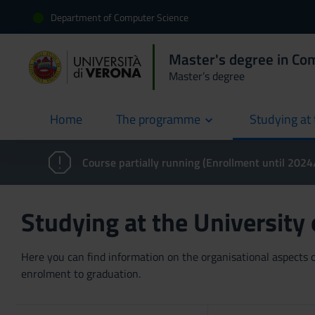
Department of Computer Science
Master's degree in Co
Master’s degree
Home
The programme
Studying at 
current
Course partially running (Enrollment until 202
Studying at the University
Here you can find information on the organisational aspects of
enrolment to graduation.