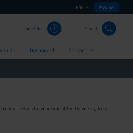
MyUnivr
ENG
Timetable
Search
 to do
Dashboard
Contact Us
rent
current
current
 contact details for your time at the University, from