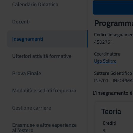
Calendario Didattico
Programma
Docenti
Codice insegname
Insegnamenti
4S02751
Coordinatore
Ulteriori attività formative
Ugo Solitro
Prova Finale
Settore Scientifico
INF/01 - INFORMA
Modalità e sedi di frequenza
L'insegnamento è
Gestione carriere
Teoria
Crediti
Erasmus+ e altre esperienze
all’estero
9