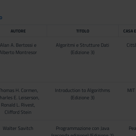
to
AUTORE
TITOLO
CASA 
Alan A. Bertossi e
Algoritmi e Strutture Dati
Citt
Alberto Montresor
(Edizione 3)
Thomas H. Cormen,
Introduction to Algorithms
MIT 
harles E. Leiserson,
(Edizione 3)
Ronald L. Rivest,
Clifford Stein
Walter Savitch
Programmazione con Java
Pea
(seconda edizione) (Edizione 2)