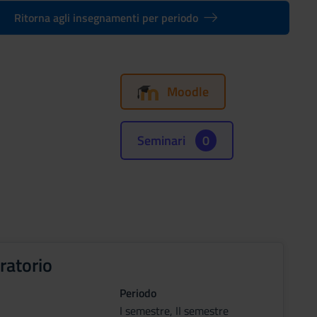
Ritorna agli insegnamenti per periodo
Moodle
Seminari
0
ratorio
Periodo
I semestre, II semestre