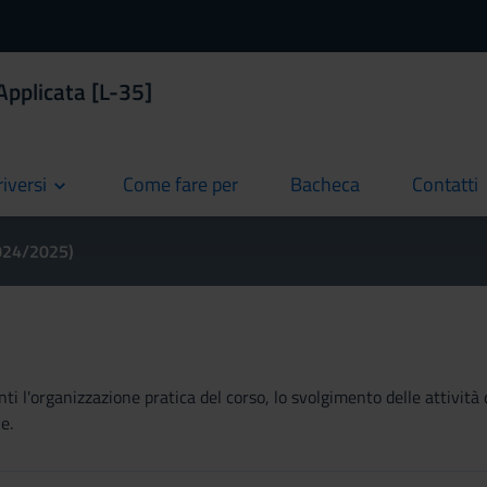
pplicata [L-35]
riversi
Come fare per
Bacheca
Contatti
current
current
current
2024/2025)
ti l'organizzazione pratica del corso, lo svolgimento delle attività 
e.