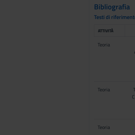
n
Bibliografia
s
Testi di riferimen
o
ATTIVITÀ
Teoria
Teoria
C
Teoria