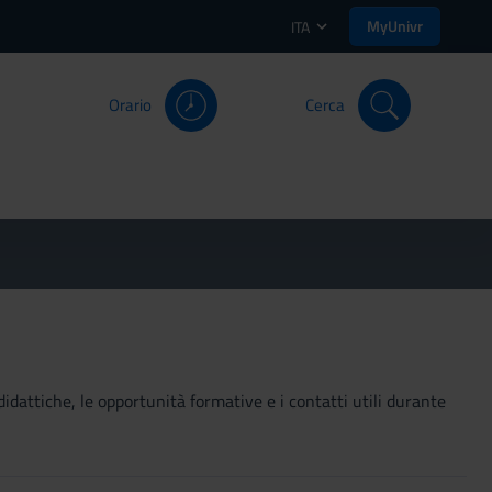
MyUnivr
ITA
Orario
Cerca
didattiche, le opportunità formative e i contatti utili durante