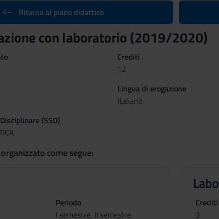
Ritorna al piano didattico
zione con laboratorio (2019/2020)
nto
Crediti
12
Lingua di erogazione
Italiano
 Disciplinare (SSD)
TICA
 organizzato come segue:
Labo
Periodo
Crediti
I semestre, II semestre
3