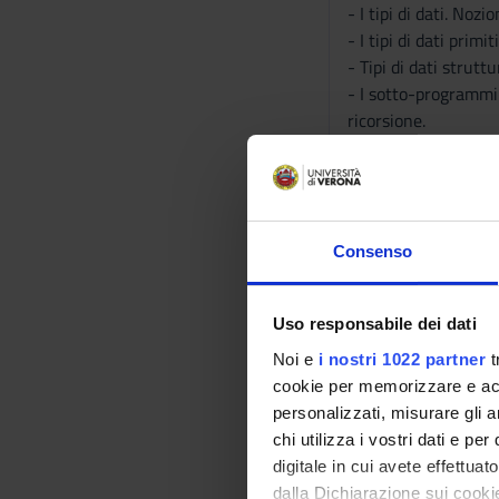
- I tipi di dati. Nozi
- I tipi di dati prim
- Tipi di dati struttu
- I sotto-programmi:
ricorsione.
- Introduzione agli o
- Strutture dati avan
realizzazione concre
- Introduzione alla 
(introduzione)
Consenso
PARTE II - Analisi de
Uso responsabile dei dati
- Correttezza degli a
Noi e
i nostri 1022 partner
t
- Efficienza degli al
cookie per memorizzare e acce
di tempo e spazio; 
personalizzati, misurare gli an
ammortizzato.
chi utilizza i vostri dati e pe
- Casi di studio ril
digitale in cui avete effettua
binaria), ordinament
dalla Dichiarazione sui cookie