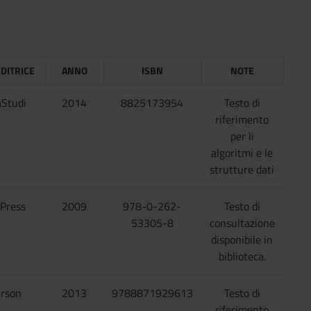
EDITRICE
ANNO
ISBN
NOTE
àStudi
2014
8825173954
Testo di
riferimento
per li
algoritmi e le
strutture dati
Press
2009
978-0-262-
Testo di
53305-8
consultazione
disponibile in
biblioteca.
rson
2013
9788871929613
Testo di
riferimento