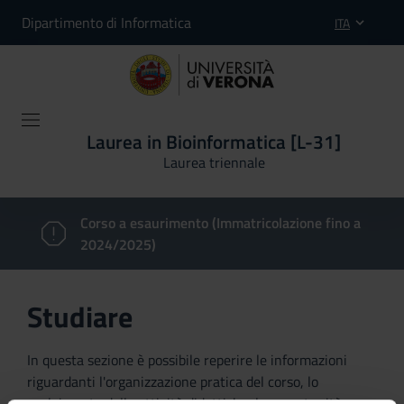
Dipartimento di Informatica
ITA
Laurea in Bioinformatica [L-31]
Laurea triennale
Corso a esaurimento (Immatricolazione fino a
2024/2025)
Studiare
In questa sezione è possibile reperire le informazioni
riguardanti l'organizzazione pratica del corso, lo
svolgimento delle attività didattiche, le opportunità