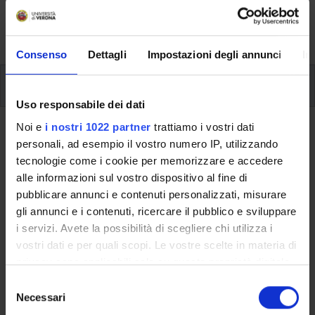
formative e i contatti utili durante tutto il percorso di
studi, fino al conseguimento del titolo finale.
Consenso
Dettagli
Impostazioni degli annunci
In
Insegnamenti
Uso responsabile dei dati
Noi e
i nostri 1022 partner
trattiamo i vostri dati
Ritorna al piano didattico
personali, ad esempio il vostro numero IP, utilizzando
tecnologie come i cookie per memorizzare e accedere
Ritorna agli insegnamenti per periodo
alle informazioni sul vostro dispositivo al fine di
pubblicare annunci e contenuti personalizzati, misurare
Elementi di biochimica
gli annunci e i contenuti, ricercare il pubblico e sviluppare
i servizi. Avete la possibilità di scegliere chi utilizza i
Codice insegnamento
Crediti
vostri dati e per quali scopi. Le vostre scelte in materia di
4S01830
6
privacy sono applicabili solo su questa proprietà digitale
L'insegnamento è mutuato dall'insegnamento
Biochimica e
in cui avete effettuato le vostre scelte. È possibile
S
biochimica analitica - Modulo: BIOCHIMICA E BIOCHIMICA
modificare o revocare il proprio consenso in qualsiasi
Necessari
e
ANALITICA: BIOCHIMICA
(2018/2019) - Laurea in
momento dalla Dichiarazione sui cookie o facendo clic