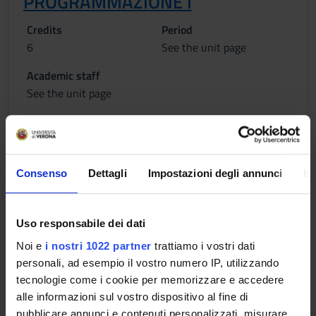
PROGRAMMAZIONE I
Credits
Period
6
See the unit page
Academic staff
See the unit page
Learning outcomes
Module: LABORATORIO DI PROGRAMMAZIONE I
Consenso
Dettagli
Impostazioni degli annunci
In
-------
Uso responsabile dei dati
Noi e
i nostri 1022 partner
trattiamo i vostri dati
Module: PROGRAMMAZIONE PER BIOINFORMATICA
personali, ad esempio il vostro numero IP, utilizzando
-------
tecnologie come i cookie per memorizzare e accedere
The aim of this course is introducing the students to
alle informazioni sul vostro dispositivo al fine di
structured programming by using the C programming
pubblicare annunci e contenuti personalizzati, misurare