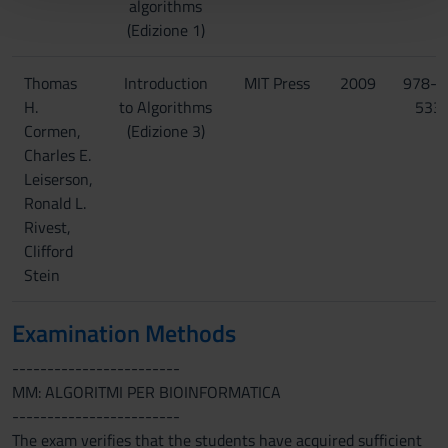
algorithms
con altre informazioni che hai fornito loro o che hanno
(Edizione 1)
raccolto dal tuo utilizzo dei loro servizi.
Thomas
Introduction
MIT Press
2009
978-0
H.
to Algorithms
533
Cormen,
(Edizione 3)
Charles E.
Leiserson,
Ronald L.
Rivest,
Clifford
Stein
Examination Methods
------------------------
MM: ALGORITMI PER BIOINFORMATICA
------------------------
The exam verifies that the students have acquired sufficient