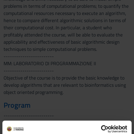
problems in terms of computational problems; to quantify the
computational resources necessary to execute an algorithm,
hence to compare different algorithmic solutions in terms of
their computational cost. In particular, a student who
profitably attended the course, will be able to evaluate the
applicability and effectiveness of basic algorithmic design
techniques to simple computational problems.
------------------------
MM: LABORATORIO DI PROGRAMMAZIONE II
------------------------
Objective of the course is to provide the basic knowledge to
develop algorithms that are relevant to bioinformatics using
object oriented programming.
Program
------------------------
MM: ALGORITMI PER BIOINFORMATICA
------------------------