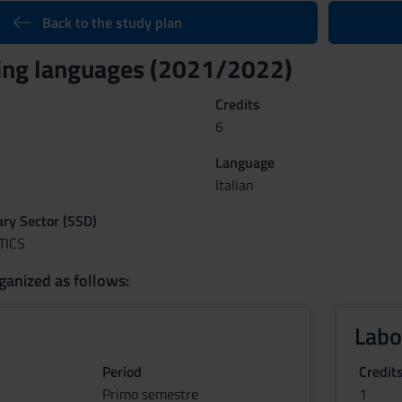
Back to the study plan
ng languages (2021/2022)
Credits
6
Language
Italian
nary Sector (SSD)
TICS
ganized as follows:
Labo
Period
Credit
Primo semestre
1