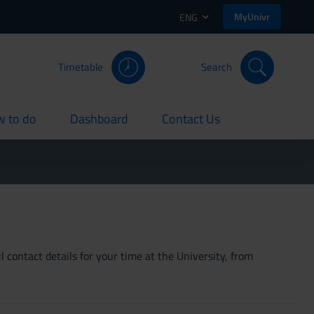
MyUnivr
ENG
Timetable
Search
 to do
Dashboard
Contact Us
rent
current
current
 contact details for your time at the University, from