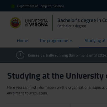
Department of Computer Science
Bachelor's degree in C
Bachelor's degree
Home
The programme
Studying at 
current
Course partially running (Enrollment until 202
Studying at the University
Here you can find information on the organisational aspects of
enrolment to graduation.