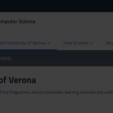
omputer Science
the University of Verona
How to enrol
How
cur
4/2025)
 of Verona
 the Programme, lecture timetables, learning activities and useful