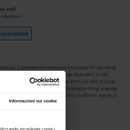
ic staff
la Mastroeni
ons timetable
articular, it provides the necessary knowledge for operating
t choice of the programming language dependent on the
 student will have to show: to know and to be able to study
ities and knowledge for choosing the programming language
 affording the following studies with a sufficient degree of
Informazioni sui cookie
utilizzando tecnologie come i