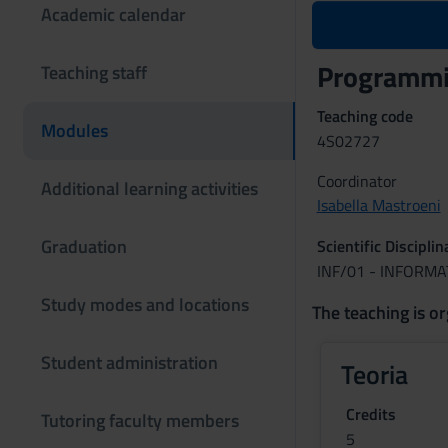
Academic calendar
Programmi
Teaching staff
Teaching code
Modules
4S02727
Coordinator
Additional learning activities
Isabella Mastroeni
Graduation
Scientific Discipli
INF/01 - INFORMA
Study modes and locations
The teaching is or
Student administration
Teoria
Credits
Tutoring faculty members
5