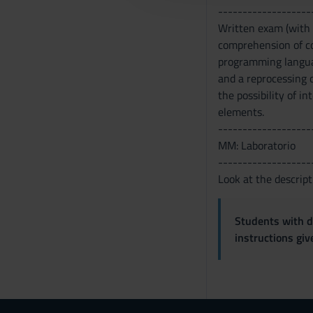
-------------------
c
Written exam (with 
o
comprehension of cou
n
programming languag
s
and a reprocessing o
e
the possibility of i
n
elements.
s
-------------------
o
MM: Laboratorio
-------------------
Look at the descript
Students with di
instructions gi