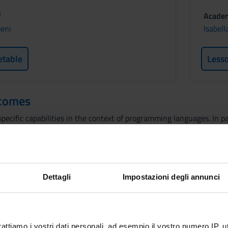
f
Academ
oeni
Isabel
etable
Less
tcomes
pecific capabilities in the context of programming languages. In p
ent and maintenance of software systems, starting form the righ
eatures of what should be developed. At the end of the course, the
programming languages; to be able to apply the acquired capabil
/she has to develop; to be able to develop necessary expertise for
Dettagli
Impostazioni degli annunci
-----
rattiamo i vostri dati personali, ad esempio il vostro numero IP, 