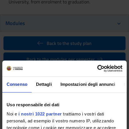
University, from enrolment to graduation.
Modules
Back to the study plan
Back to the modules per semester
Seminar activity (Safety in high-
risk healthcare environments)
Consenso
Dettagli
Impostazioni degli annunci
In
(2024/2025)
Teaching code
Teacher
Uso responsabile dei dati
4S008383
Not yet assigned
Noi e
i nostri 1022 partner
trattiamo i vostri dati
Credits
Language
personali, ad esempio il vostro numero IP, utilizzando
1
Italian
tecnologie come i cookie per memorizzare e accedere