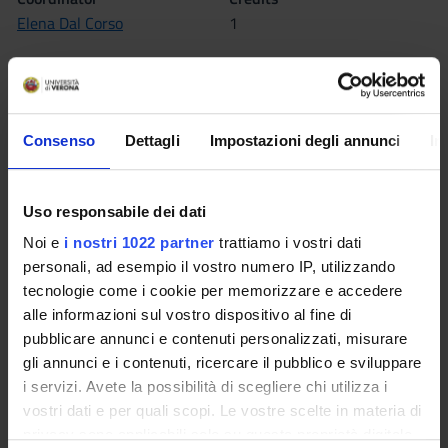
Elena Dal Corso
1
Language
Italian
Scientific Disciplinary Sector (SSD)
Consenso
Dettagli
Impostazioni degli annunci
In
MED/45 - NURSING
Period
Uso responsabile dei dati
1° e 2° semestre (corsi annuali) PROFESSIONI SANITARIE
dal Oct 1, 2021 al Sep 30, 2022.
Noi e
i nostri 1022 partner
trattiamo i vostri dati
personali, ad esempio il vostro numero IP, utilizzando
Lessons timetable
Moodle
tecnologie come i cookie per memorizzare e accedere
alle informazioni sul vostro dispositivo al fine di
pubblicare annunci e contenuti personalizzati, misurare
Seminars
0
gli annunci e i contenuti, ricercare il pubblico e sviluppare
i servizi. Avete la possibilità di scegliere chi utilizza i
vostri dati e per quali scopi. Le vostre scelte in materia di
Learning outcomes
privacy sono applicabili solo su questa proprietà digitale