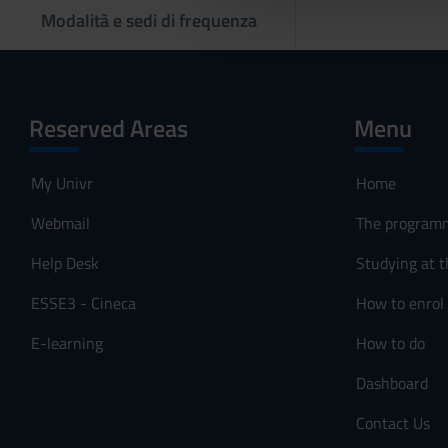
e
Modalità e sedi di frequenza
l
c
o
n
Reserved Areas
Menu
s
e
n
My Univr
Home
s
o
Webmail
The program
Help Desk
Studying at t
ESSE3 - Cineca
How to enrol
E-learning
How to do
Dashboard
Contact Us