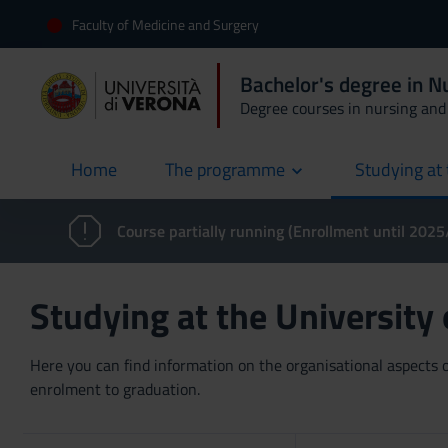
Faculty of Medicine and Surgery
Bachelor's degree in N
Degree courses in nursing and 
Home
The programme
Studying at 
current
Course partially running (Enrollment until 202
Studying at the University
Here you can find information on the organisational aspects of
enrolment to graduation.