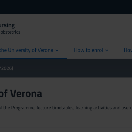
ursing
obstetrics
the University of Verona
How to enrol
How
cur
5/2026)
 of Verona
 the Programme, lecture timetables, learning activities and useful