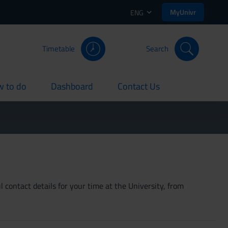
MyUnivr
ENG
Timetable
Search
 to do
Dashboard
Contact Us
rent
current
current
 contact details for your time at the University, from