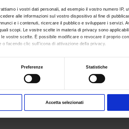
rattiamo i vostri dati personali, ad esempio il vostro numero IP, 
dere alle informazioni sul vostro dispositivo al fine di pubblica
nunci e i contenuti, ricercare il pubblico e sviluppare i servizi. A
r quali scopi. Le vostre scelte in materia di privacy sono applicabi
to le vostre scelte. È possibile modificare o revocare il proprio 
 o facendo clic sull'icona di attivazione della privacy.
mo anche:
oni sulla tua posizione geografica, con un'approssimazione di qu
Preferenze
Statistiche
spositivo, scansionandolo attivamente alla ricerca di caratteristich
aborati i tuoi dati personali e imposta le tue preferenze nella
s
consenso in qualsiasi momento dalla Dichiarazione sui cookie.
Accetta selezionati
nalizzare contenuti ed annunci, per fornire funzionalità dei socia
inoltre informazioni sul modo in cui utilizzi il nostro sito con i n
icità e social media, i quali potrebbero combinarle con altre inform
lizzo dei loro servizi.