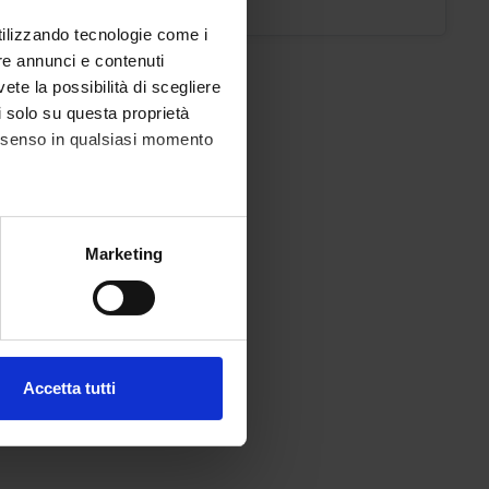
utilizzando tecnologie come i
re annunci e contenuti
vete la possibilità di scegliere
li solo su questa proprietà
consenso in qualsiasi momento
alche metro,
Marketing
e specifiche (impronte
ezione dettagli
. Puoi
Accetta tutti
l media e per analizzare il
ostri partner che si occupano
azioni che hai fornito loro o