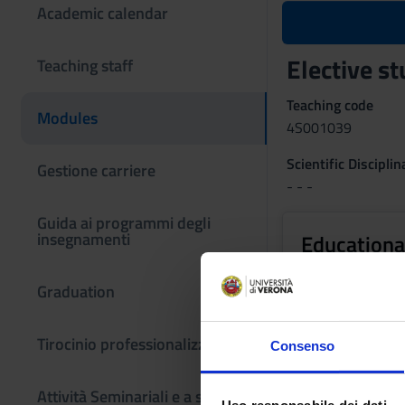
Academic calendar
Elective st
Teaching staff
Teaching code
Modules
4S001039
Scientific Discipli
Gestione carriere
- - -
Guida ai programmi degli
insegnamenti
Educationa
Graduation
ATTENTION:
The d
activated.
Tirocinio professionalizzante
You can see the i
Consenso
Attività Seminariali e a scelta
Elective stu