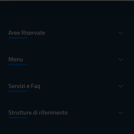
pubblicità e social media, i quali potrebbero combinarle
con altre informazioni che hai fornito loro o che hanno
raccolto dal tuo utilizzo dei loro servizi.
Aree Riservate
Menu
Servizi e Faq
Strutture di riferimento