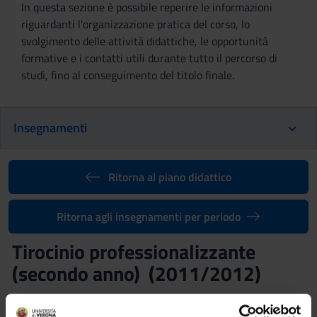
In questa sezione è possibile reperire le informazioni
riguardanti l'organizzazione pratica del corso, lo
svolgimento delle attività didattiche, le opportunità
formative e i contatti utili durante tutto il percorso di
studi, fino al conseguimento del titolo finale.
Insegnamenti
Ritorna al piano didattico
Ritorna agli insegnamenti per periodo
Tirocinio professionalizzante
(secondo anno) (2011/2012)
Codice insegnamento
Docente