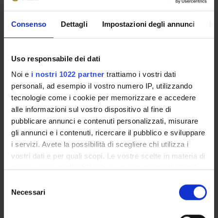
4S01546
Nadilla Baldinazzo
Coordinatore
Crediti
Consenso
Dettagli
Impostazioni degli annunci
In
Nadilla Baldinazzo
20
Lingua di erogazione
Uso responsabile dei dati
Italiano
Noi e
i nostri 1022 partner
trattiamo i vostri dati
Settore Scientifico Disciplinare (SSD)
personali, ad esempio il vostro numero IP, utilizzando
MED/45 - SCIENZE INFERMIERISTICHE GENERALI,
tecnologie come i cookie per memorizzare e accedere
CLINICHE E PEDIATRICHE
alle informazioni sul vostro dispositivo al fine di
pubblicare annunci e contenuti personalizzati, misurare
Periodo
gli annunci e i contenuti, ricercare il pubblico e sviluppare
TIROCINIO 2° ANNO (1^ ESP), TIROCINIO 2° ANNO (2^
i servizi. Avete la possibilità di scegliere chi utilizza i
ESP), TIROCINIO 2° ANNO (3^ ESP)
vostri dati e per quali scopi. Le vostre scelte in materia di
privacy sono applicabili solo su questa proprietà digitale
Sede
in cui avete effettuato le vostre scelte. È possibile
VICENZA
S
modificare o revocare il proprio consenso in qualsiasi
Necessari
e
momento dalla Dichiarazione sui cookie o facendo clic
l
Seminari
0
sull'icona di attivazione della privacy.
e