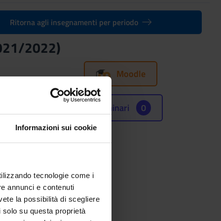
Ritorna agli insegnamenti per periodo
2021/2022)
Moodle
Seminari
0
Informazioni sui cookie
utilizzando tecnologie come i
re annunci e contenuti
vete la possibilità di scegliere
li solo su questa proprietà