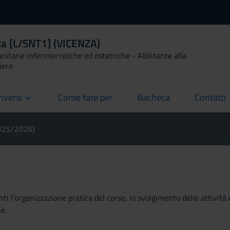
ica [L/SNT1] (VICENZA)
anitarie infermieristiche ed ostetriche - Abilitante alla
iere
riversi
Come fare per
Bacheca
Contatti
current
current
current
2025/2026)
ti l'organizzazione pratica del corso, lo svolgimento delle attività 
e.