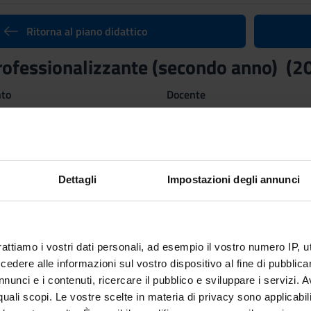
Ritorna al piano didattico
professionalizzante (secondo anno) (
nto
Docente
Giulia Randon
Crediti
20
Dettagli
Impostazioni degli annunci
ne
 Disciplinare (SSD)
 INFERMIERISTICHE GENERALI, CLINICHE E PEDIATRICHE
rattiamo i vostri dati personali, ad esempio il vostro numero IP, 
dere alle informazioni sul vostro dispositivo al fine di pubblica
nunci e i contenuti, ricercare il pubblico e sviluppare i servizi. A
ato
r quali scopi. Le vostre scelte in materia di privacy sono applicabi