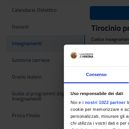
Calendario Didattico
Tirocinio 
Docenti
Codice insegname
Insegnamenti
4S01546
Coordinatore
Gestione carriere
Giulia Randon
Consenso
Orario lezioni
Lingua di erogazio
Italiano
Guida ai programmi degli
Uso responsabile dei dati
Settore Scientifico
insegnamenti
MED/45 - SCIENZE
Noi e
i nostri 1022 partner
t
cookie per memorizzare e acce
Periodo
Prova Finale
personalizzati, misurare gli an
Non ancora assegn
chi utilizza i vostri dati e pe