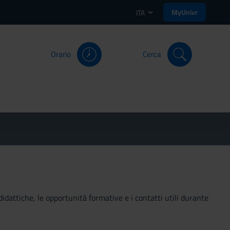
MyUnivr
ITA
Orario
Cerca
didattiche, le opportunità formative e i contatti utili durante