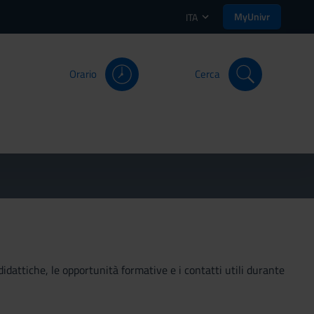
MyUnivr
ITA
Orario
Cerca
didattiche, le opportunità formative e i contatti utili durante