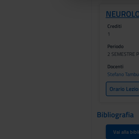
e
l
NEUROLO
c
o
Crediti
n
1
s
Periodo
e
n
2 SEMESTRE P
s
Docenti
o
Stefano Tambu
Orario Lezio
Bibliografia
Vai alla bibl