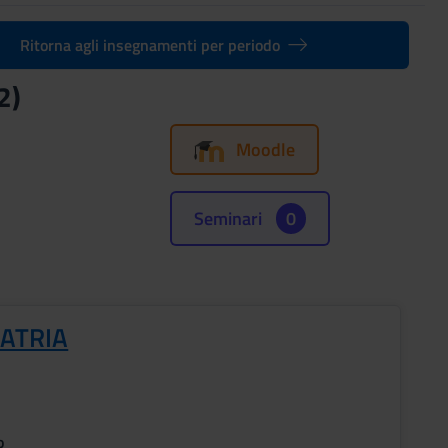
Ritorna agli insegnamenti per periodo
2)
Moodle
Seminari
0
IATRIA
o