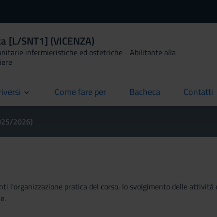
ica [L/SNT1] (VICENZA)
anitarie infermieristiche ed ostetriche - Abilitante alla
iere
riversi
Come fare per
Bacheca
Contatti
current
current
current
2025/2026)
ti l'organizzazione pratica del corso, lo svolgimento delle attività 
e.