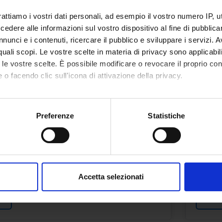
Federi
rattiamo i vostri dati personali, ad esempio il vostro numero IP, 
ni
dere alle informazioni sul vostro dispositivo al fine di pubblica
Orari
nunci e i contenuti, ricercare il pubblico e sviluppare i servizi. A
r quali scopi. Le vostre scelte in materia di privacy sono applicabi
to le vostre scelte. È possibile modificare o revocare il proprio 
NOLOGIA
MED
 o facendo clic sull'icona di attivazione della privacy.
Crediti
mo anche:
1
oni sulla tua posizione geografica, con un'approssimazione di qu
Preferenze
Statistiche
spositivo, scansionandolo attivamente alla ricerca di caratteristich
Period
ROFESSIONI SANITARIE
2 SEM
aborati i tuoi dati personali e imposta le tue preferenze nella
s
Docent
consenso in qualsiasi momento dalla Dichiarazione sui cookie.
mbetta
Nicola 
Accetta selezionati
nalizzare contenuti ed annunci, per fornire funzionalità dei socia
ni
Orari
inoltre informazioni sul modo in cui utilizzi il nostro sito con i n
icità e social media, i quali potrebbero combinarle con altre inform
lizzo dei loro servizi.