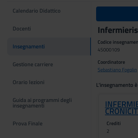
Calendario Didattico
Infermieris
Docenti
Codice insegname
Insegnamenti
4S000109
Coordinatore
Gestione carriere
Sebastiano Fogolin
Orario lezioni
L'insegnamento è
Guida ai programmi degli
INFERMIE
insegnamenti
CRONICIT
Prova Finale
Crediti
2