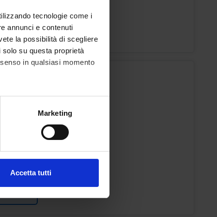
ca Bresciani
utilizzando tecnologie come i
re annunci e contenuti
o Lezioni
vete la possibilità di scegliere
li solo su questa proprietà
consenso in qualsiasi momento
ICINA INTERNA
alche metro,
Marketing
e specifiche (impronte
o
ESTRE PROFESSIONI SANITARIE
ezione dettagli
. Puoi
i
Martinelli
Accetta tutti
l media e per analizzare il
o Lezioni
ostri partner che si occupano
azioni che hai fornito loro o