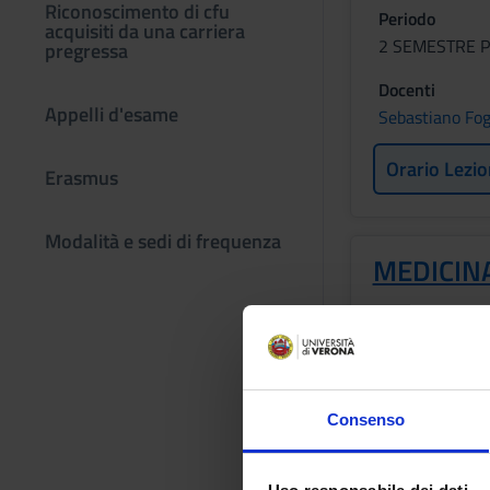
Riconoscimento di cfu
Periodo
acquisiti da una carriera
2 SEMESTRE P
pregressa
Docenti
Appelli d'esame
Sebastiano Fog
Orario Lezio
Erasmus
Modalità e sedi di frequenza
MEDICINA
Crediti
1
Periodo
2 SEMESTRE P
Consenso
Docenti
Giuseppe Filipp