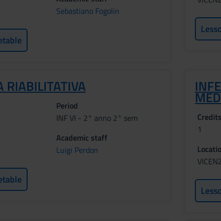
Sebastiano Fogolin
Less
etable
 RIABILITATIVA
INFE
MEDI
Period
Credit
INF VI - 2° anno 2° sem
1
Academic staff
Locati
Luigi Perdon
VICEN
etable
Less