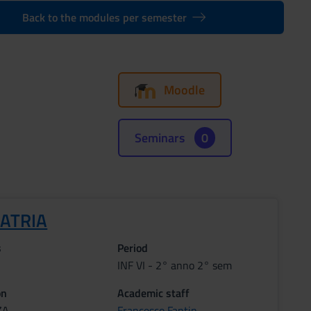
Back to the modules per semester
Moodle
Seminars
0
IATRIA
s
Period
INF VI - 2° anno 2° sem
on
Academic staff
ZA
Francesco Fantin