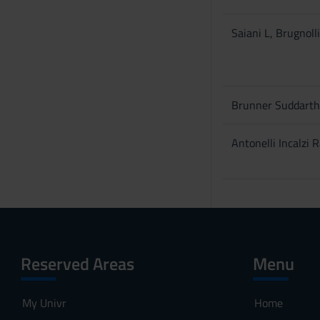
Saiani L, Brugnolli
Brunner Suddarth
Antonelli Incalzi R
Reserved Areas
Menu
My Univr
Home