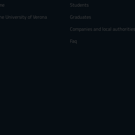
me
Students
he University of Verona
Graduates
Companies and local authoritie
Faq