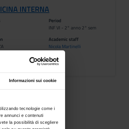
ICINA INTERNA
s
Period
INF VI - 2° anno 2° sem
on
Academic staff
ZA
Nicola Martinelli
ons timetable
Informazioni sui cookie
utilizzando tecnologie come i
re annunci e contenuti
vete la possibilità di scegliere