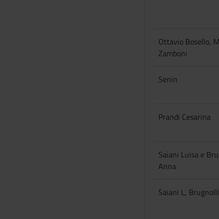
s
e
n
Ottavio Bosello, 
s
Zamboni
o
Senin
Prandi Cesarina
Saiani Luisa e Bru
Anna
Saiani L, Brugnoll