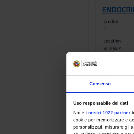
ENDOCRI
Credits
1
Location
VICENZA
Lessons tim
Consenso
NEUROLO
Uso responsabile dei dati
Credits
1
Noi e
i nostri 1022 partner
t
cookie per memorizzare e acce
Location
personalizzati, misurare gli an
VICENZA