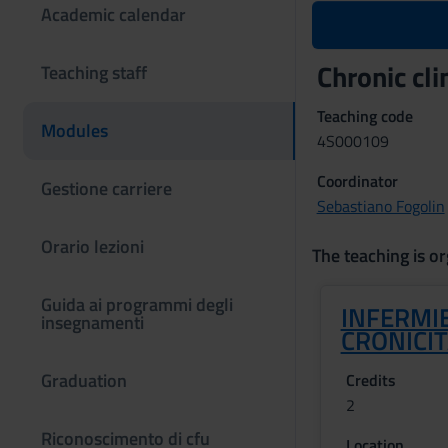
Academic calendar
Chronic cl
Teaching staff
Teaching code
Modules
4S000109
Coordinator
Gestione carriere
Sebastiano Fogolin
Orario lezioni
The teaching is or
Guida ai programmi degli
INFERMIE
insegnamenti
CRONICIT
Graduation
Credits
2
Riconoscimento di cfu
Location