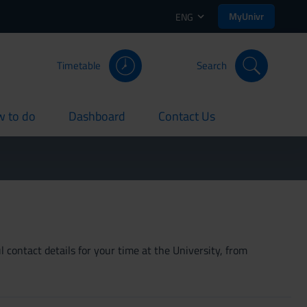
MyUnivr
ENG
Timetable
Search
 to do
Dashboard
Contact Us
rent
current
current
 contact details for your time at the University, from