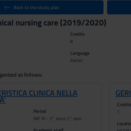
Back to the study plan
inical nursing care (2019/2020)
Credits
8
Language
Italian
ganized as follows:
RISTICA CLINICA NELLA
GER
A'
Credit
Period
1
INF VI - 2° anno 2° sem
Locati
Academic staff
VICEN