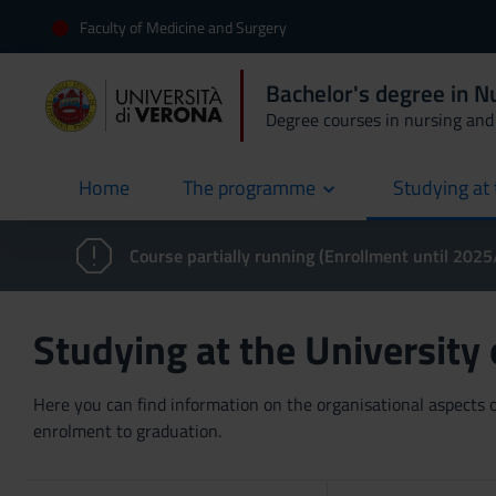
Faculty of Medicine and Surgery
Bachelor's degree in N
Degree courses in nursing and 
Home
The programme
Studying at 
current
Course partially running (Enrollment until 202
Studying at the University
Here you can find information on the organisational aspects of
enrolment to graduation.