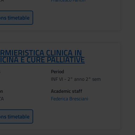
ons timetable
RMIERISTICA CLINICA IN
CINA E CURE PALLIATIVE
s
Period
INF VI - 2° anno 2° sem
on
Academic staff
ZA
Federica Bresciani
ons timetable