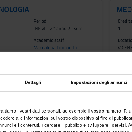
NOLOGIA
MED
Period
Credit
INF VI - 2° anno 2° sem
1
Academic staff
Locati
Maddalena Trombetta
VICEN
etable
Less
Dettagli
Impostazioni degli annunci
GIA
Period
INF VI - 2° anno 2° sem
rattiamo i vostri dati personali, ad esempio il vostro numero IP, 
dere alle informazioni sul vostro dispositivo al fine di pubblica
Academic staff
nunci e i contenuti, ricercare il pubblico e sviluppare i servizi. A
Stefano Tamburin