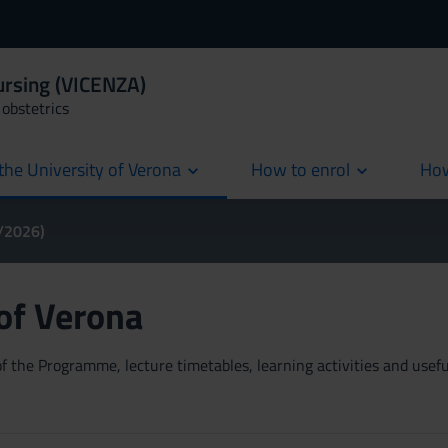
ursing (VICENZA)
obstetrics
the University of Verona
How to enrol
How
cur
5/2026)
 of Verona
 the Programme, lecture timetables, learning activities and useful