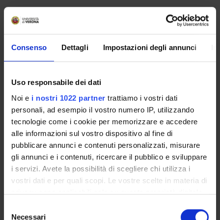
Language
Italian
Scientific Disciplinary Sector (SSD)
Consenso
Dettagli
Impostazioni degli annunci
In
L-LIN/12 - LANGUAGE AND TRANSLATION - ENGLISH
Period
Uso responsabile dei dati
INF VI - 1° anno 1° sem dal Oct 1, 2018 al Dec 21, 2018.
Noi e
i nostri 1022 partner
trattiamo i vostri dati
personali, ad esempio il vostro numero IP, utilizzando
Location
tecnologie come i cookie per memorizzare e accedere
VICENZA
alle informazioni sul vostro dispositivo al fine di
pubblicare annunci e contenuti personalizzati, misurare
Lessons timetable
Seminars
0
gli annunci e i contenuti, ricercare il pubblico e sviluppare
i servizi. Avete la possibilità di scegliere chi utilizza i
Learning outcomes
vostri dati e per quali scopi. Le vostre scelte in materia di
privacy sono applicabili solo su questa proprietà digitale
Students will acquire/improve their ability to understand and
in cui avete effettuato le vostre scelte. È possibile
produce ¬both written and oral texts about nursing practice.
S
modificare o revocare il proprio consenso in qualsiasi
Necessari
e