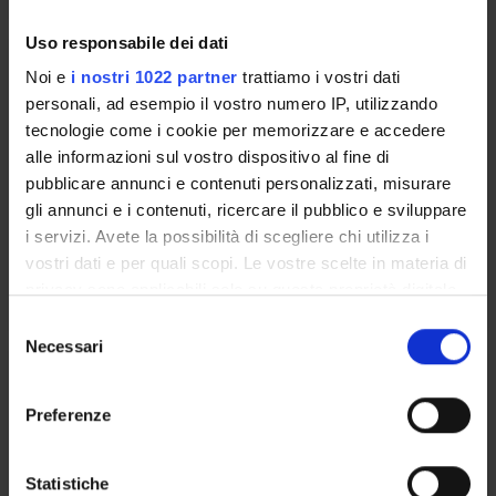
Uso responsabile dei dati
ASSISTENZA OSTETRICA
Noi e
i nostri 1022 partner
trattiamo i vostri dati
personali, ad esempio il vostro numero IP, utilizzando
Crediti
Periodo
tecnologie come i cookie per memorizzare e accedere
1
INF VI - 3° anno 2° sem
alle informazioni sul vostro dispositivo al fine di
pubblicare annunci e contenuti personalizzati, misurare
Sede
Docenti
gli annunci e i contenuti, ricercare il pubblico e sviluppare
VICENZA
Laura Lancerotto
i servizi. Avete la possibilità di scegliere chi utilizza i
vostri dati e per quali scopi. Le vostre scelte in materia di
Orario Lezioni
privacy sono applicabili solo su questa proprietà digitale
in cui avete effettuato le vostre scelte. È possibile
S
modificare o revocare il proprio consenso in qualsiasi
Necessari
e
momento dalla Dichiarazione sui cookie o facendo clic
GINECOLOGIA OSTETRICA
l
sull'icona di attivazione della privacy.
e
Preferenze
Crediti
Periodo
z
Con il tuo consenso, vorremmo anche:
1
INF VI - 3° anno 2° sem
i
raccogliere informazioni sulla tua posizione
o
Statistiche