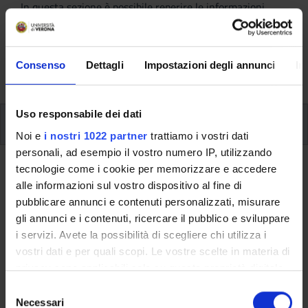
In questa sezione è possibile reperire le informazioni
riguardanti l'organizzazione pratica del corso, lo
svolgimento delle attività didattiche, le opportunità
formative e i contatti utili durante tutto il percorso di
Consenso
Dettagli
Impostazioni degli annunci
In
studi, fino al conseguimento del titolo finale.
Uso responsabile dei dati
Insegnamenti
Noi e
i nostri 1022 partner
trattiamo i vostri dati
personali, ad esempio il vostro numero IP, utilizzando
tecnologie come i cookie per memorizzare e accedere
Ritorna al piano didattico
alle informazioni sul vostro dispositivo al fine di
Attivita' seminariali (professioni
pubblicare annunci e contenuti personalizzati, misurare
gli annunci e i contenuti, ricercare il pubblico e sviluppare
sanitarie) (Sarà attivato
i servizi. Avete la possibilità di scegliere chi utilizza i
nell'A.A. 2024/2025)
vostri dati e per quali scopi. Le vostre scelte in materia di
privacy sono applicabili solo su questa proprietà digitale
Codice insegnamento
Crediti
in cui avete effettuato le vostre scelte. È possibile
S
4S001040
4
modificare o revocare il proprio consenso in qualsiasi
Necessari
e