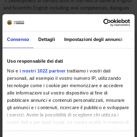
1. Development of various skills in the field of General English
and Scientific English including: oral competences, dialogues
building-up, comprehension, reading and writing;
2. Terminology and healthcare vocabulary
Consenso
Dettagli
Impostazioni degli annunci
In
3. Interaction between healthcare providers and patients
Program
Uso responsabile dei dati
THE NURSE
Noi e
i nostri 1022 partner
trattiamo i vostri dati
Grammar: The infinitive, personal pronouns: subject, To be:
personali, ad esempio il vostro numero IP, utilizzando
simple present tense; Definite and indefinite articles; the
tecnologie come i cookie per memorizzare e accedere
plural; personal pronouns: object.
alle informazioni sul vostro dispositivo al fine di
Vocabulary: The profession of nursing (the nurse’s
pubblicare annunci e contenuti personalizzati, misurare
instruments and job)
gli annunci e i contenuti, ricercare il pubblico e sviluppare
i servizi. Avete la possibilità di scegliere chi utilizza i
THE DOCTOR
vostri dati e per quali scopi. Le vostre scelte in materia di
Grammar: Adjectives, Demonstrative adjectives and pronouns,
privacy sono applicabili solo su questa proprietà digitale
possessive adjectives and pronouns, simple present tense,
in cui avete effettuato le vostre scelte. È possibile