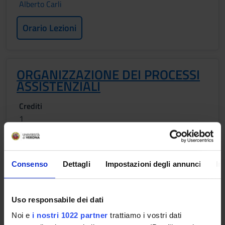
Alberto Carli
Orario Lezioni
ORGANIZZAZIONE DEI PROCESSI
ASSISTENZIALI
Crediti
1
Periodo
1 SEMESTRE PROFESSIONI SANITARIE
Consenso
Dettagli
Impostazioni degli annunci
In
Docenti
Marisa Dellai
Uso responsabile dei dati
Orario Lezioni
Noi e
i nostri 1022 partner
trattiamo i vostri dati