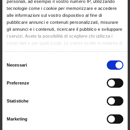
personali, ad esempio il vostro numero IP, utilizzando
tecnologie come i cookie per memorizzare e accedere
SOCIOLOGIA DEI PROCESSI
alle informazioni sul vostro dispositivo al fine di
ORGANIZZATIVI
pubblicare annunci e contenuti personalizzati, misurare
gli annunci e i contenuti, ricercare il pubblico e sviluppare
Crediti
i servizi. Avete la possibilità di scegliere chi utilizza i
1
vostri dati e per quali scopi. Le vostre scelte in materia di
privacy sono applicabili solo su questa proprietà digitale
Periodo
in cui avete effettuato le vostre scelte. È possibile
S
1 SEMESTRE PROFESSIONI SANITARIE
modificare o revocare il proprio consenso in qualsiasi
Necessari
e
momento dalla Dichiarazione sui cookie o facendo clic
Docenti
l
sull'icona di attivazione della privacy.
Enrico Bruni
e
Preferenze
z
Con il tuo consenso, vorremmo anche:
Orario Lezioni
i
raccogliere informazioni sulla tua posizione
o
Statistiche
geografica, con un'approssimazione di qualche
n
Obiettivi di apprendimento
metro,
e
Marketing
Identificare il tuo dispositivo, scansionandolo
d
L’insegnamento introduce lo studente alla comprensione delle
attivamente alla ricerca di caratteristiche specifiche
e