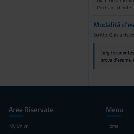
Giampaolo Tortora
Pierfranco Conte
Modalità d'e
Scritto. Quiz a rispo
Le/gli studentes
prova d'esame, d
Aree Riservate
Menu
My Univr
Home