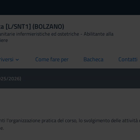
ica [L/SNT1] (BOLZANO)
anitarie infermieristiche ed ostetriche - Abilitante alla
iere
riversi
Come fare per
Bacheca
Contatti
current
current
current
2025/2026)
ti l'organizzazione pratica del corso, lo svolgimento delle attività 
e.