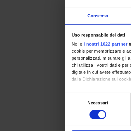
Consenso
Obiettivi for
Acquisire competenze
Uso responsabile dei dati
Imparare ad acquisire
Imparare le basi dell
Noi e
i nostri 1022 partner
t
cookie per memorizzare e acce
Programma
personalizzati, misurare gli an
chi utilizza i vostri dati e pe
Cardiopatia ischemica
digitale in cui avete effettua
Prevenzione cardiov
dalla Dichiarazione sui cookie
ECG; aritmie; princip
Bibliografia
Con il tuo consenso, vorrem
S
raccogliere informazi
Testi di riferimen
Necessari
e
Identificare il tuo di
l
digitali).
AUTORE
e
Approfondisci come vengono el
z
Massini R, Longhi 
modificare o ritirare il tuo 