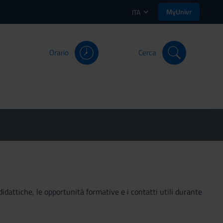
MyUnivr
ITA
Orario
Cerca
didattiche, le opportunità formative e i contatti utili durante