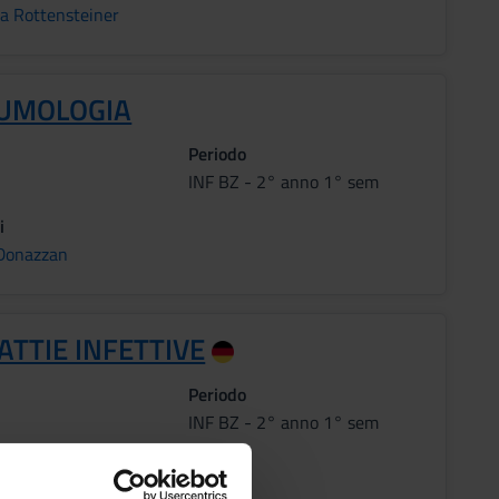
a Rottensteiner
UMOLOGIA
Periodo
INF BZ - 2° anno 1° sem
i
 Donazzan
TTIE INFETTIVE
Periodo
INF BZ - 2° anno 1° sem
i
Mian