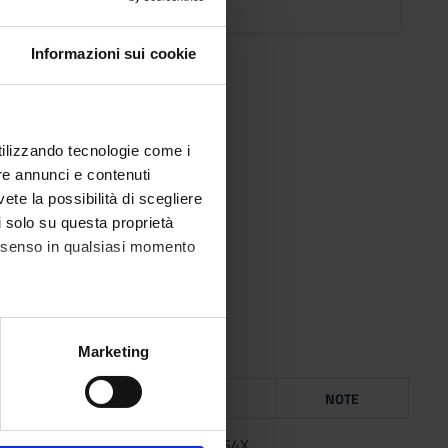
Informazioni sui cookie
ca.
utilizzando tecnologie come i
re annunci e contenuti
vete la possibilità di scegliere
li solo su questa proprietà
consenso in qualsiasi momento
alche metro,
Marketing
e specifiche (impronte
ICE
ANNO
ISBN
NOTE
ezione dettagli
. Puoi
ll,
2009
883861654X