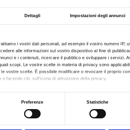
Dettagli
Impostazioni degli annunci
mativi
 teoriche sulle principali cardiopatie incontrate nella pratica clini
 il metodo clinico attraverso la discussione di casi clinici.
'ECG di base e sue principali alterazioni.
rattiamo i vostri dati personali, ad esempio il vostro numero IP, 
dere alle informazioni sul vostro dispositivo al fine di pubblica
nunci e i contenuti, ricercare il pubblico e sviluppare i servizi. A
r quali scopi. Le vostre scelte in materia di privacy sono applicabi
; aterosclerosi; fattori di rischio CV.
to le vostre scelte. È possibile modificare o revocare il proprio 
ascolare secondaria.
 o facendo clic sull'icona di attivazione della privacy.
ali alterazioni elettrocardiografiche.
mo anche:
oni sulla tua posizione geografica, con un'approssimazione di qu
to
Preferenze
Statistiche
spositivo, scansionandolo attivamente alla ricerca di caratteristich
TITOLO
CASA EDITR
aborati i tuoi dati personali e imposta le tue preferenze nella
s
C,
Medicina interna (Edizione 4)
McGraw -Hi
consenso in qualsiasi momento dalla Dichiarazione sui cookie.