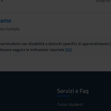
 e
(Italy) srl
same
sta multipla.
se/studenti con disabilità o disturbi specifici di apprendimento 
evono seguire le indicazioni riportate
QUI
Servizi e Faq
Futuri studenti