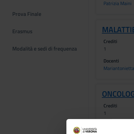
Patrizia Maini
Prova Finale
MALATTI
Erasmus
Crediti
Modalità e sedi di frequenza
1
Docenti
Mariantonietta
ONCOLOG
Crediti
1
Docenti
Emilio Bria