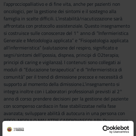
l’approcciopalliativo e di fine vita, anche per pazienti non
oncologici, per la gestione dei sintomi e il sostegno alla
famiglia in scelte difficili. L’instabilità/riacutizzazione sarà
affrontata con protocollo assistenziale. Questo insegnamento
si costruisce sulle conoscenze del 1° anno di “Infermieristica
Generale e Metodologia applicata” e “Fisiopatologia applicata
all’infermieristica” (valutazione del respiro, significato e
segni/sintomi dell’ipossia, dispnea, principi di O2terapia;
principi di caring e vigilanza). I contenuti sono collegati ai
moduli di “Educazione terapeutica” e di “Infermieristica di
comunità” per il trend di dimissione precoce e necessità di
supporto al momento della dimissione.L’insegnamento si
integra inoltre con i Laboratori professionali previsti al 2°
anno di corso: prendere decisioni per la gestione del paziente
con scompenso cardiaco in fase stabilizzatae nella fase
avanzata; sviluppare abilità di autocura in una persona con
BPCO. MODULO MALATTIE CARDIOVASCOLARI: Promuovere
le basi per la conoscenza delle principali malattie
cardiovascolari, la loro presentazione clinica e metodi