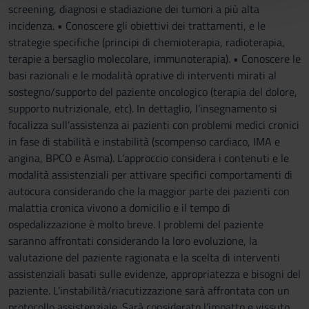
screening, diagnosi e stadiazione dei tumori a più alta
con altre informazioni che hai fornito loro o che hanno
incidenza. • Conoscere gli obiettivi dei trattamenti, e le
raccolto dal tuo utilizzo dei loro servizi.
strategie specifiche (principi di chemioterapia, radioterapia,
terapie a bersaglio molecolare, immunoterapia). • Conoscere le
basi razionali e le modalità oprative di interventi mirati al
sostegno/supporto del paziente oncologico (terapia del dolore,
supporto nutrizionale, etc). In dettaglio, l’insegnamento si
focalizza sull’assistenza ai pazienti con problemi medici cronici
in fase di stabilità e instabilità (scompenso cardiaco, IMA e
angina, BPCO e Asma). L’approccio considera i contenuti e le
modalità assistenziali per attivare specifici comportamenti di
autocura considerando che la maggior parte dei pazienti con
malattia cronica vivono a domicilio e il tempo di
ospedalizzazione è molto breve. I problemi del paziente
saranno affrontati considerando la loro evoluzione, la
valutazione del paziente ragionata e la scelta di interventi
assistenziali basati sulle evidenze, appropriatezza e bisogni del
paziente. L’instabilità/riacutizzazione sarà affrontata con un
protocollo assistenziale. Sarà considerato l’impatto e vissuto