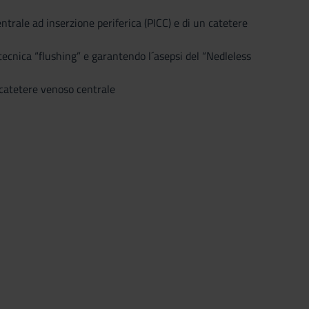
trale ad inserzione periferica (PICC) e di un catetere
 tecnica “flushing” e garantendo l´asepsi del “Nedleless
a catetere venoso centrale