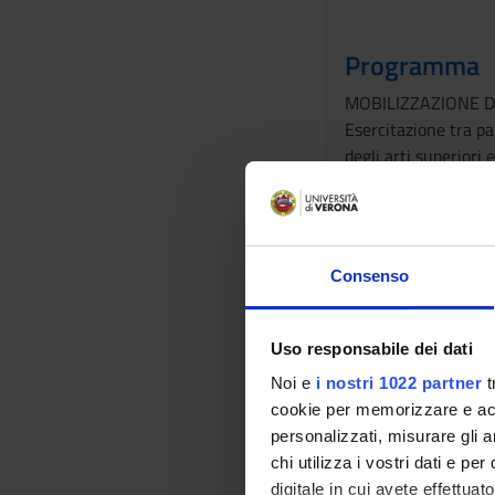
Programma
MOBILIZZAZIONE D
Esercitazione tra pa
degli arti superiori 
- posizione seduta a
- Trasferimento lett
- posizione seduta a
Consenso
GESTIRE GLI ACCES
Applicazione dei con
Picc, Midline (lavag
Uso responsabile dei dati
Noi e
i nostri 1022 partner
t
INSEGNARE ED EDU
cookie per memorizzare e acce
Il laboratorio preve
personalizzati, misurare gli an
difficile, da parte 
chi utilizza i vostri dati e pe
procedura.
digitale in cui avete effettua