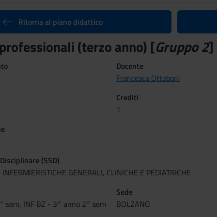
Ritorna al piano didattico
professionali (terzo anno) [
Gruppo 2
]
nto
Docente
Francesca Ottoboni
Crediti
i
1
ne
 Disciplinare (SSD)
 INFERMIERISTICHE GENERALI, CLINICHE E PEDIATRICHE
Sede
° sem, INF BZ - 3° anno 2° sem
BOLZANO