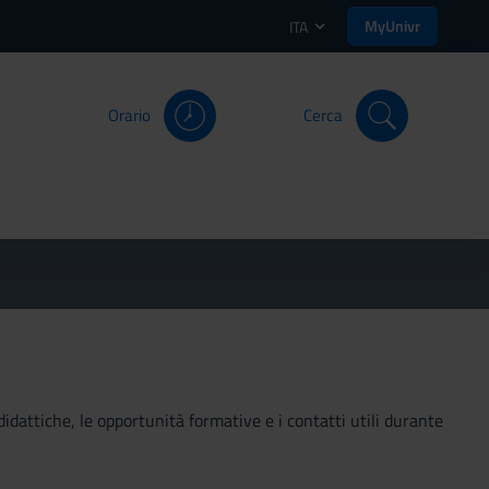
MyUnivr
ITA
Orario
Cerca
didattiche, le opportunità formative e i contatti utili durante