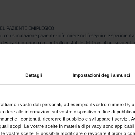
EL PAZIENTE EMIPLEGICO
ri con simulazione paziente-infermiere nell´eseguire e sperimentare
e degli arti inferiori con controllo instabile del tronco) nei seguenti
l bordo del letto
o - sedia
l tavolo
Dettagli
Impostazioni degli annunci
SI VENOSI VASCOLARI CENTRALI E PERIFERICI: CVC; PICC E MIDL
tenuti teroici appresi in teoria attraverso l´utilizzo di simulatori;
gio, prelievo venoso da catetere venoso centrale, medicazione
rattiamo i vostri dati personali, ad esempio il vostro numero IP, 
CARE TRA PARI
dere alle informazioni sul vostro dispositivo al fine di pubblica
de la misurazione della pressione arteriosa con metodo palpatorio 
nunci e i contenuti, ricercare il pubblico e sviluppare i servizi. A
dello studente junior. Lo studente senior supervisiona, corregge e is
r quali scopi. Le vostre scelte in materia di privacy sono applicabi
to le vostre scelte. È possibile modificare o revocare il proprio 