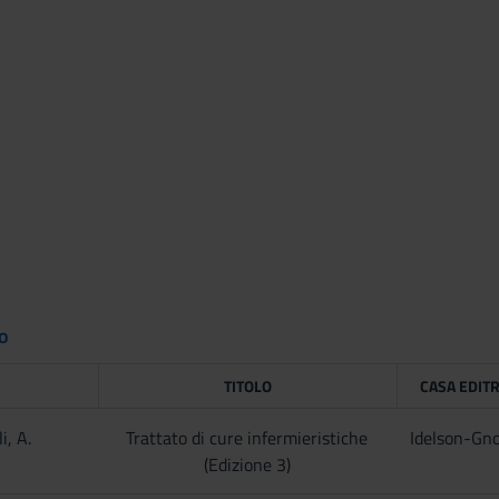
to
TITOLO
CASA EDITR
i, A.
Trattato di cure infermieristiche
Idelson-Gn
(Edizione 3)