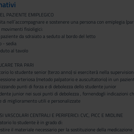
mativi
EL PAZIENTE EMIPLEGICO
ita nell´accompagnare e sostenere una persona con emiplegia (paralis
movimenti fisioligici:
 paziente da sdraiato a seduto al bordo del letto
o - sedia
duto al tavolo
UCARE TRA PARI
torio lo studente senior (terzo anno) si eserciterà nella supervis
essione arteriosa (metodo palpatorio e auscultatorio) in un pazient
zzando punti di forza e di debolezza dello studente junior
ente junior nei suoi punti di debolezza , fornendogli indicazioni ch
 di miglioramento utili e personalizzate
SI VASCOLARI CENTRALI E PERIFERICI: CVC, PICC E MIDLINE
atorio lo studente è in grado di:
estire il materiale necessario per la sostituzione della medicazione