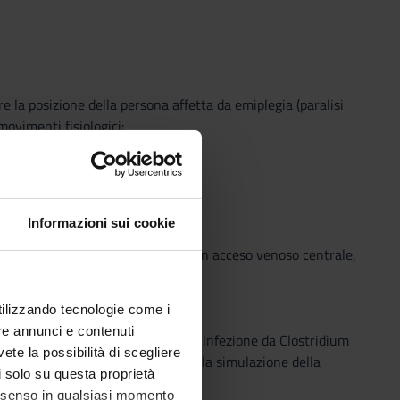
 la posizione della persona affetta da emiplegia (paralisi
 movimenti fisiologici:
Informazioni sui cookie
INE
 sostituzione della medicazione di un acceso venoso centrale,
utilizzando tecnologie come i
re annunci e contenuti
e auscultatorio in un paziente con infezione da Clostridium
vete la possibilità di scegliere
truisce lo studente Junior durante la simulazione della
li solo su questa proprietà
consenso in qualsiasi momento