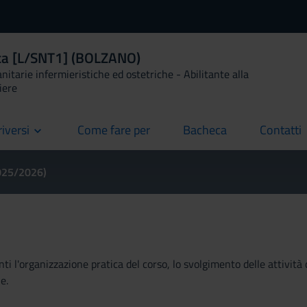
ica [L/SNT1] (BOLZANO)
anitarie infermieristiche ed ostetriche - Abilitante alla
iere
riversi
Come fare per
Bacheca
Contatti
current
current
current
2025/2026)
ti l'organizzazione pratica del corso, lo svolgimento delle attività 
e.