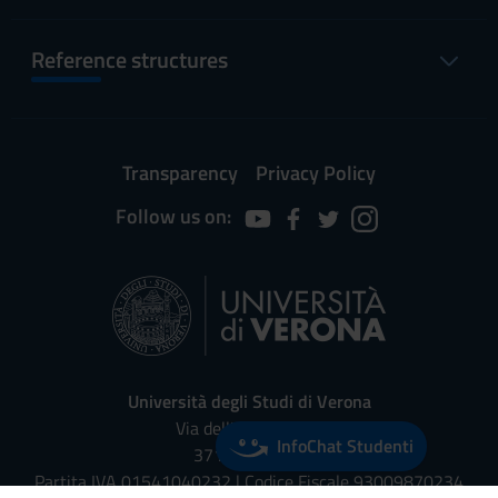
Reference structures
Transparency
Privacy Policy
Follow us on:
Università degli Studi di Verona
Via dell'Artigliere, 8
InfoChat Studenti
37129, Verona
Partita IVA 01541040232 | Codice Fiscale 93009870234