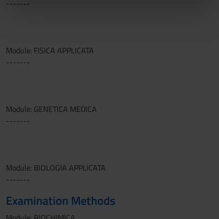
-------
nostri partner che si occupano di analisi dei dati web,
pubblicità e social media, i quali potrebbero combinarle
con altre informazioni che hai fornito loro o che hanno
raccolto dal tuo utilizzo dei loro servizi.
Module: FISICA APPLICATA
-------
Module: GENETICA MEDICA
-------
Module: BIOLOGIA APPLICATA
-------
Examination Methods
Module: BIOCHIMICA