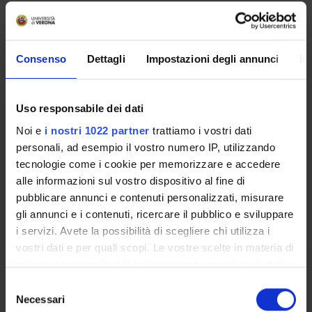
1
1°anno 1°semestre
Location
Academic staff
VERONA
Antonella Sangalli
Consenso
Dettagli
Impostazioni degli annunci
In
Uso responsabile dei dati
GENETICA MEDICA
Noi e
i nostri 1022 partner
trattiamo i vostri dati
Credits
Period
personali, ad esempio il vostro numero IP, utilizzando
1
1°anno 1°semestre
tecnologie come i cookie per memorizzare e accedere
alle informazioni sul vostro dispositivo al fine di
Location
Academic staff
pubblicare annunci e contenuti personalizzati, misurare
VERONA
Alberto Turco
gli annunci e i contenuti, ricercare il pubblico e sviluppare
i servizi. Avete la possibilità di scegliere chi utilizza i
vostri dati e per quali scopi. Le vostre scelte in materia di
Learning outcomes
privacy sono applicabili solo su questa proprietà digitale
in cui avete effettuato le vostre scelte. È possibile
S
Module: BIOCHIMICA
modificare o revocare il proprio consenso in qualsiasi
Necessari
e
-------