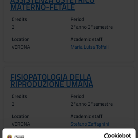
MATERNO-FETALE
Credits
Period
2
2°anno 2°semestre
Location
Academic staff
VERONA
Maria Luisa Toffali
FISIOPATOLOGIA DELLA
RIPRODUZIONE UMANA
Credits
Period
2
2°anno 2°semestre
Location
Academic staff
VERONA
Stefano Zaffagnini