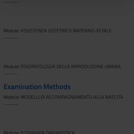
-------
pubblicità e social media, i quali potrebbero combinarle
con altre informazioni che hai fornito loro o che hanno
raccolto dal tuo utilizzo dei loro servizi.
Module: ASSISTENZA OSTETRICO MATERNO-FETALE
-------
Module: FISIOPATOLOGIA DELLA RIPRODUZIONE UMANA
-------
Examination Methods
Module: MODELLI DI ACCOMPAGNAMENTO ALLA NASCITA
-------
Module: ECOGRAFIA DIAGNOSTICA