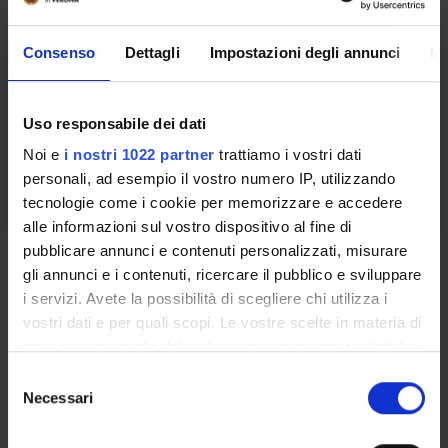
ECOGRAFIA DIAGNOSTICA
Consenso
Dettagli
Impostazioni degli annunci
In
Credits
Period
1
2°anno 2°semestre
Uso responsabile dei dati
Location
Academic staff
Noi e
i nostri 1022 partner
trattiamo i vostri dati
VERONA
Giovanni Zanconato
personali, ad esempio il vostro numero IP, utilizzando
tecnologie come i cookie per memorizzare e accedere
alle informazioni sul vostro dispositivo al fine di
pubblicare annunci e contenuti personalizzati, misurare
Learning outcomes
gli annunci e i contenuti, ricercare il pubblico e sviluppare
Module: MODELLI DI ACCOMPAGNAMENTO ALLA NASCITA
i servizi. Avete la possibilità di scegliere chi utilizza i
-------
vostri dati e per quali scopi. Le vostre scelte in materia di
privacy sono applicabili solo su questa proprietà digitale
in cui avete effettuato le vostre scelte. È possibile
S
modificare o revocare il proprio consenso in qualsiasi
Necessari
e
Module: ECOGRAFIA DIAGNOSTICA
momento dalla Dichiarazione sui cookie o facendo clic
l
-------
sull'icona di attivazione della privacy.