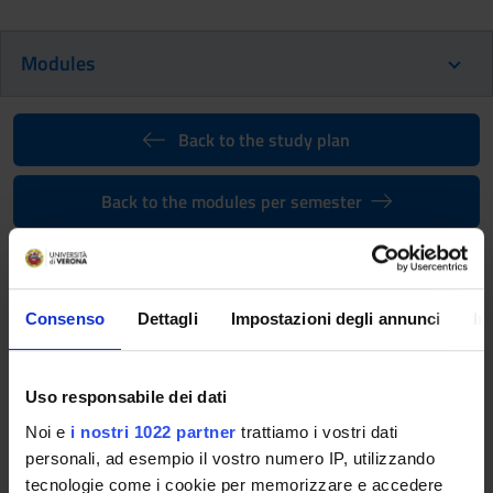
Modules
Back to the study plan
Back to the modules per semester
Professional Laboratories (1st
year) (2011/2012)
Consenso
Dettagli
Impostazioni degli annunci
In
Teaching code
Teacher
4S000104
Anna Siciliano
Uso responsabile dei dati
Coordinator
Credits
Anna Siciliano
1
Noi e
i nostri 1022 partner
trattiamo i vostri dati
personali, ad esempio il vostro numero IP, utilizzando
Language
tecnologie come i cookie per memorizzare e accedere