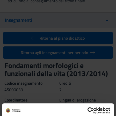
studi, fino al conseguimento del titolo finale.
Insegnamenti
Ritorna al piano didattico
Ritorna agli insegnamenti per periodo
Fondamenti morfologici e
funzionali della vita (2013/2014)
Codice insegnamento
Crediti
4S000039
7
Coordinatore
Lingua di erogazione
Raffaella Mariotti
Italiano