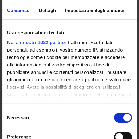
Sede
VERONA
Consenso
Dettagli
Impostazioni degli annunci
In
Seminari
0
Uso responsabile dei dati
L'insegnamento è organizzato come segue:
Noi e
i nostri 1022 partner
trattiamo i vostri dati
personali, ad esempio il vostro numero IP, utilizzando
ISTOLOGIA ED EMBRIOLOGIA
tecnologie come i cookie per memorizzare e accedere
alle informazioni sul vostro dispositivo al fine di
Crediti
Periodo
pubblicare annunci e contenuti personalizzati, misurare
3
1°anno 1°semestre
gli annunci e i contenuti, ricercare il pubblico e sviluppare
i servizi. Avete la possibilità di scegliere chi utilizza i
Sede
Docenti
vostri dati e per quali scopi. Le vostre scelte in materia di
VERONA
Raffaella Mariotti
privacy sono applicabili solo su questa proprietà digitale
in cui avete effettuato le vostre scelte. È possibile
S
modificare o revocare il proprio consenso in qualsiasi
Necessari
e
momento dalla Dichiarazione sui cookie o facendo clic
l
ANATOMIA UMANA
sull'icona di attivazione della privacy.
e
Preferenze