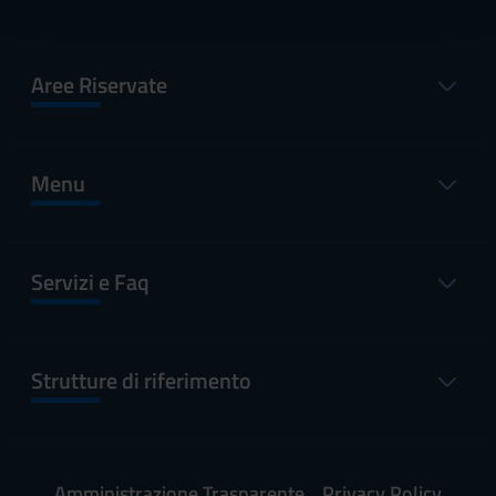
con altre informazioni che hai fornito loro o che hanno
raccolto dal tuo utilizzo dei loro servizi.
Aree Riservate
Menu
Servizi e Faq
Strutture di riferimento
Amministrazione Trasparente
Privacy Policy