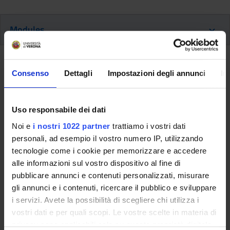
Modules
Back to the study plan
Consenso
Dettagli
Impostazioni degli annunci
In
Back to the modules per semester
Uso responsabile dei dati
Elective studies (2018/2019)
Noi e
i nostri 1022 partner
trattiamo i vostri dati
Teaching code
Teacher
personali, ad esempio il vostro numero IP, utilizzando
4S001039
Not yet assigned
tecnologie come i cookie per memorizzare e accedere
alle informazioni sul vostro dispositivo al fine di
Credits
Language
pubblicare annunci e contenuti personalizzati, misurare
6
Italian
gli annunci e i contenuti, ricercare il pubblico e sviluppare
i servizi. Avete la possibilità di scegliere chi utilizza i
Scientific Disciplinary Sector (SSD)
vostri dati e per quali scopi. Le vostre scelte in materia di
NN - -
privacy sono applicabili solo su questa proprietà digitale