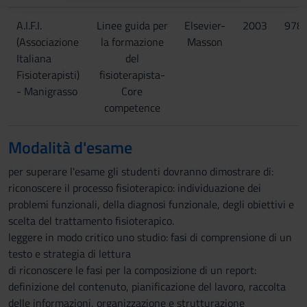
raccolto dal tuo utilizzo dei loro servizi.
A.I.F.I.
Linee guida per
Elsevier-
2003
978
(Associazione
la formazione
Masson
Italiana
del
Fisioterapisti)
fisioterapista-
- Manigrasso
Core
competence
Modalità d'esame
per superare l'esame gli studenti dovranno dimostrare di:
riconoscere il processo fisioterapico: individuazione dei
problemi funzionali, della diagnosi funzionale, degli obiettivi e
scelta del trattamento fisioterapico.
leggere in modo critico uno studio: fasi di comprensione di un
testo e strategia di lettura
di riconoscere le fasi per la composizione di un report:
definizione del contenuto, pianificazione del lavoro, raccolta
delle informazioni, organizzazione e strutturazione