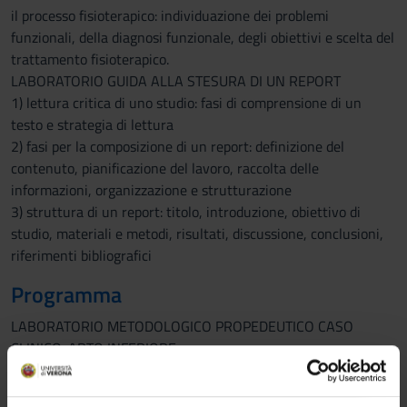
il processo fisioterapico: individuazione dei problemi
funzionali, della diagnosi funzionale, degli obiettivi e scelta del
trattamento fisioterapico.
LABORATORIO GUIDA ALLA STESURA DI UN REPORT
1) lettura critica di uno studio: fasi di comprensione di un
testo e strategia di lettura
2) fasi per la composizione di un report: definizione del
contenuto, pianificazione del lavoro, raccolta delle
informazioni, organizzazione e strutturazione
3) struttura di un report: titolo, introduzione, obiettivo di
studio, materiali e metodi, risultati, discussione, conclusioni,
riferimenti bibliografici
Programma
LABORATORIO METODOLOGICO PROPEDEUTICO CASO
CLINICO: ARTO INFERIORE
- presentazione della cartella fisioterapica didattica
- presa in carico del paziente