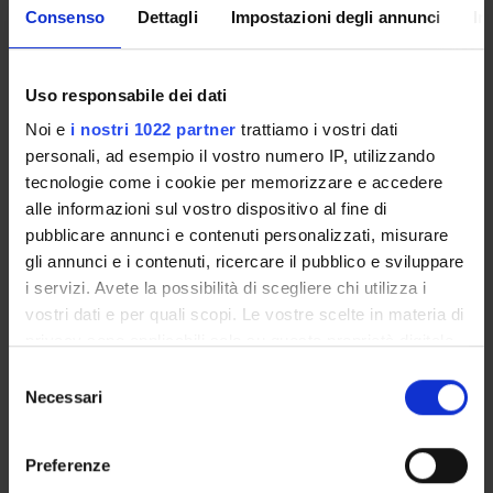
- individuazione delle valutazioni
Consenso
Dettagli
Impostazioni degli annunci
In
- individuazione dei problemi funzionali, della diagnosi
funzionale, degli obiettivi e strategie di trattamento
fisioterapico.
Uso responsabile dei dati
LABORATORIO METODOLOGICO PROPEDEUTICO CASO
Noi e
i nostri 1022 partner
trattiamo i vostri dati
CLINICO: ARTO SUPERIORE (PARTE 1)
personali, ad esempio il vostro numero IP, utilizzando
presentazione della cartella fisioterapica didattica
tecnologie come i cookie per memorizzare e accedere
- presa in carico del paziente
alle informazioni sul vostro dispositivo al fine di
- individuazione delle valutazioni
pubblicare annunci e contenuti personalizzati, misurare
esercitazione a gruppi, brain storming, skills pratiche.
gli annunci e i contenuti, ricercare il pubblico e sviluppare
ELABORAZIONE DI UN REPORT DI TIROCINIO
i servizi. Avete la possibilità di scegliere chi utilizza i
- identificare l'argomento e gli obiettivi da raggiungere
vostri dati e per quali scopi. Le vostre scelte in materia di
- pianificare il lavoro
privacy sono applicabili solo su questa proprietà digitale
- raccogliere informazioni
in cui avete effettuato le vostre scelte. È possibile
- organizzare e strutturare le informazioni
S
modificare o revocare il proprio consenso in qualsiasi
Necessari
- modalità di stesura
e
momento dalla Dichiarazione sui cookie o facendo clic
LABORATORIO METODOLOGICO PROPEDEUTICO CASO
l
sull'icona di attivazione della privacy.
CLINICO: ARTO SUPERIORE (PARTE2)
e
Preferenze
- individuazione dei problemi funzionali, della diagnosi
z