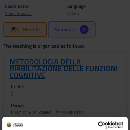
Coordinator
Language
Silvia Savazzi
Italian
Moodle
Seminars
0
The teaching is organized as follows:
METODOLOGIA DELLA
RIABILITAZIONE DELLE FUNZIONI
COGNITIVE
Credits
2
Period
FISIO ROV 2^ ANNO - 2^ SEMESTRE
Location
Academic staff