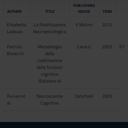
PUBLISHING
con altre informazioni che hai fornito loro o che hanno
AUTHOR
TITLE
HOUSE
YEAR
raccolto dal tuo utilizzo dei loro servizi.
Elisabetta
La Riabilitazione
Il Mulino
2012
Ladavas
Neuropsicologica
Patrizia
Metodologia
Carocci
2005
978
Bisiacchi
della
riabilitazione
delle funzioni
cognitive
(Edizione 4)
Purves et
Neuroscienze
Zanichelli
2005
al.
Cognitive