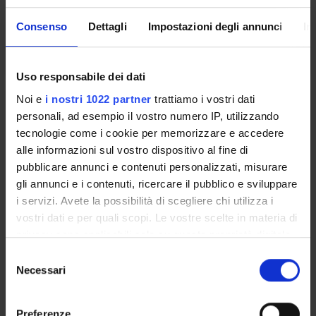
ROVERETO
Giulia Guglielmetti
Consenso
Dettagli
Impostazioni degli annunci
In
Lessons timetable
Uso responsabile dei dati
Noi e
i nostri 1022 partner
trattiamo i vostri dati
RIABILITAZIONE DEL LINGUAGGIO
personali, ad esempio il vostro numero IP, utilizzando
tecnologie come i cookie per memorizzare e accedere
Credits
alle informazioni sul vostro dispositivo al fine di
1
pubblicare annunci e contenuti personalizzati, misurare
Period
gli annunci e i contenuti, ricercare il pubblico e sviluppare
FISIO ROV 2^ ANNO - 2^ SEMESTRE
i servizi. Avete la possibilità di scegliere chi utilizza i
vostri dati e per quali scopi. Le vostre scelte in materia di
Location
Academic staff
privacy sono applicabili solo su questa proprietà digitale
ROVERETO
Marilena Fontana
in cui avete effettuato le vostre scelte. È possibile
S
modificare o revocare il proprio consenso in qualsiasi
Necessari
e
momento dalla Dichiarazione sui cookie o facendo clic
Lessons timetable
l
sull'icona di attivazione della privacy.
e
Preferenze